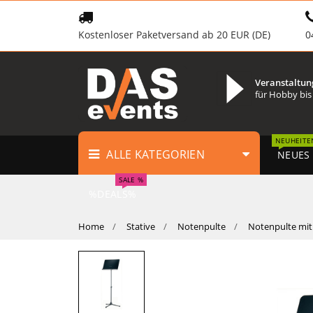
Kostenloser Paketversand ab 20 EUR (DE)
0
Veranstaltun
für Hobby bis
NEUHEITE
ALLE KATEGORIEN
NEUES
SALE %
%DEALS%
Home
Stative
Notenpulte
Notenpulte mit 