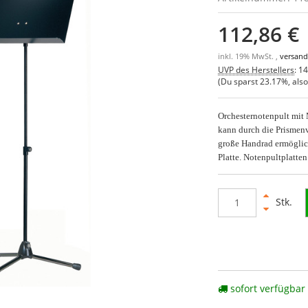
112,86 €
inkl. 19% MwSt. ,
versand
UVP des Herstellers
:
14
(Du sparst
23.17%
, als
Orchesternotenpult mit
kann durch die Prismenv
große Handrad ermöglich
Platte. Notenpultplatte
Stk.
sofort verfügbar