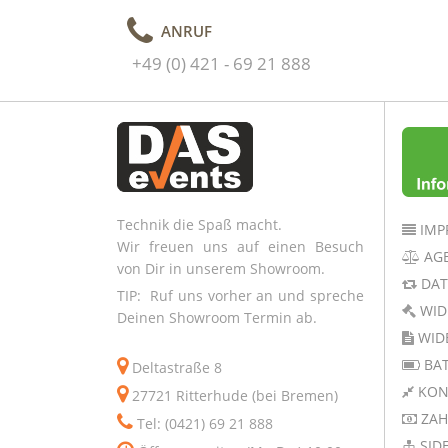
ANRUF
+49 (0) 421 - 69 21 888
Technik die Spaß macht.
IMP
Wir freuen uns auf einen Besuch
AG
von Dir in unserem Showroom.
DAT
TIP: Ruf uns vorher an und spreche
WID
Deinen Showroom Termin ab.
WID
BAT
Deltastraße 8
KON
27721 Ritterhude (bei Bremen)
ZAH
Tel: (0421) 69 21 888
SID