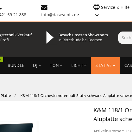
Service & Hilfe
421 69 21 888
info@dasevents.de
gstechnik Verkauf
Besuch unseren Showroom
 Profi
in Ritterhude bei Bremen
N
BUNDLE
DJ
TON
LICHT
STATIVE
CAS
Platte
K&M 118/1 Orchesternotenpult Stativ schwarz, Aluplatte schwa
K&M 118/1 Orc
Aluplatte sch
Artikelnummer:
11