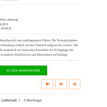
freie Lieferung
6,90 €
o
34,04 €
)
 Metallsockel und umklappbaren Füßen. Die Notenpultplatte
erbindung einfach auf das Unterteil aufgesteckt werden. Das
t zusätzlich ein bequemes Einstellen der Schräglage der
n in anderen Edelhölzern und Materialien auf Anfrage.
IN DEN WARENKORB
Lieferzeit
: 1 - 3 Werktage