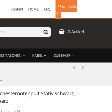
Mein Konto
Kontakt
HOME
FAQ
EMAIL-ADRESSE
- 0 Artikel
PASSWORT
ES TASCHEN
KABEL
ZUBEHÖR
ANMELDEN
rz
hesternotenpult Stativ schwarz,
warz
81800055KM