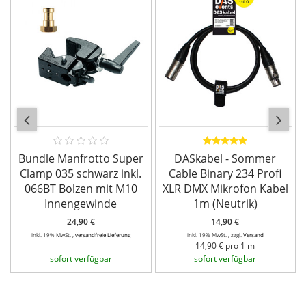
Bundle Manfrotto Super
DASkabel - Sommer
Clamp 035 schwarz inkl.
Cable Binary 234 Profi
066BT Bolzen mit M10
XLR DMX Mikrofon Kabel
Innengewinde
1m (Neutrik)
24,90 €
14,90 €
inkl. 19% MwSt. ,
versandfreie Lieferung
inkl. 19% MwSt. , zzgl.
Versand
14,90 € pro 1 m
sofort verfügbar
sofort verfügbar