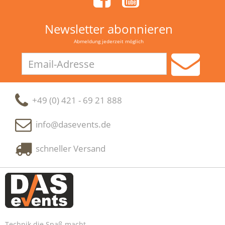
Newsletter abonnieren
Abmeldung jederzeit möglich
Email-
Adresse
+49 (0) 421 - 69 21 888
info@dasevents.de
schneller Versand
Technik die Spaß macht.