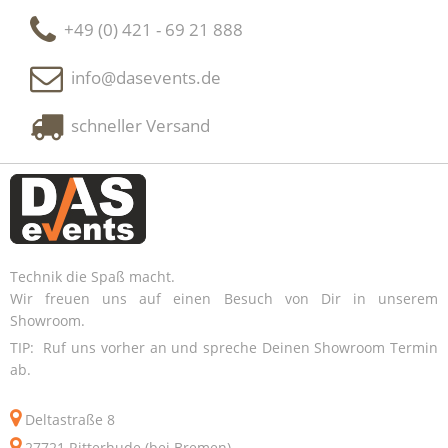
+49 (0) 421 - 69 21 888
info@dasevents.de
schneller Versand
Technik die Spaß macht.
Wir freuen uns auf einen Besuch von Dir in unserem
Showroom.
TIP: Ruf uns vorher an und spreche Deinen Showroom Termin
ab.
Deltastraße 8
27721 Ritterhude (bei Bremen)