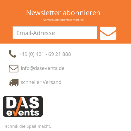
Newsletter abonnieren
Abmeldung jederzeit möglich
Email-
Adresse
+49 (0) 421 - 69 21 888
info@dasevents.de
schneller Versand
Technik die Spaß macht.