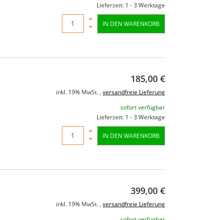
Lieferzeit: 1 - 3 Werktage
IN DEN WARENKORB
185,00 €
inkl. 19% MwSt. ,
versandfreie Lieferung
sofort verfügbar
Lieferzeit: 1 - 3 Werktage
IN DEN WARENKORB
399,00 €
0
RCF ART 735-A MK4 Aktiver
American 
inkl. 19% MwSt. ,
versandfreie Lieferung
ED
Fullrangelautsprecher 1400
sofort verfügbar