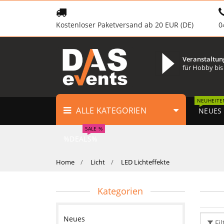
Kostenloser Paketversand ab 20 EUR (DE)
0
Veranstaltun
für Hobby bis
NEUHEITE
ALLE KATEGORIEN
NEUES
SALE %
%DEALS%
Home
Licht
LED Lichteffekte
Kategorien
Neues
Fil