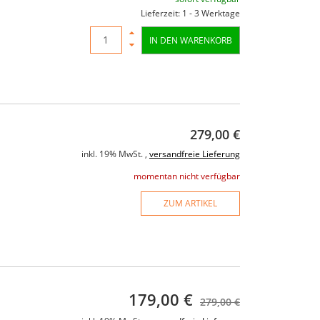
el
Watt 15"/1.4" FIR-Phase
Lieferzeit: 1 - 3 Werktage
899,00 €
949,00 €
IN DEN WARENKORB
119,00 
ung
inkl. 19% MwSt. ,
versandfreie Lieferung
inkl. 19% MwSt. ,
v
momentan nicht verfügbar
momentan n
279,00 €
inkl. 19% MwSt. ,
versandfreie Lieferung
momentan nicht verfügbar
ZUM ARTIKEL
179,00 €
279,00 €