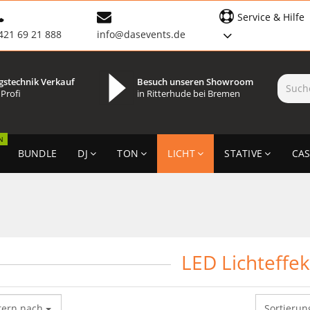
Service & Hilfe
421 69 21 888
info@dasevents.de
gstechnik Verkauf
Besuch unseren Showroom
 Profi
in Ritterhude bei Bremen
N
BUNDLE
DJ
TON
LICHT
STATIVE
CAS
LED Lichteffek
tern nach