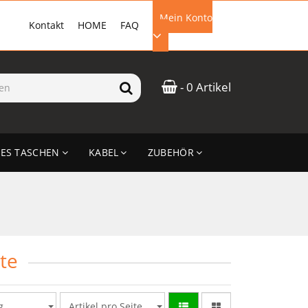
Mein Konto
Kontakt
HOME
FAQ
EMAIL-ADRESSE
- 0 Artikel
PASSWORT
ES TASCHEN
KABEL
ZUBEHÖR
ANMELDEN
te