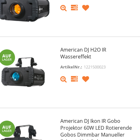
American DJ H2O IR
Wassereffekt
ArtikelNr.:
1221500023
American DJ Ikon IR Gobo
Projektor 60W LED Rotierende
e Pioneer DJ Opus-Quad
Cameo SUPERFLY HP - 5 x 1
Gobos Dimmbar Manueller
essionelles All-in-One DJ
Watt RGBWA High Power L