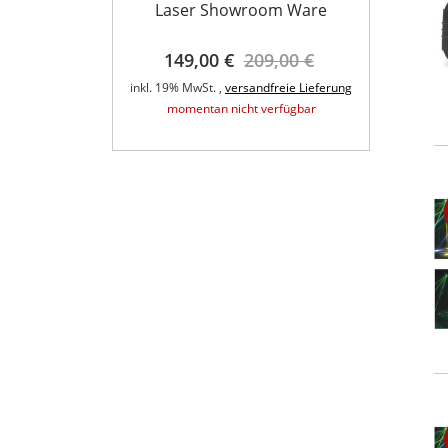
Laser Showroom Ware
Syst
t QA Wifly
149,00 €
209,00 €
3.
fer 6x5Watt
A
inkl. 19% MwSt. ,
versandfreie Lieferung
inkl. 1
,00 €
momentan nicht verfügbar
eie Lieferung
rfügbar