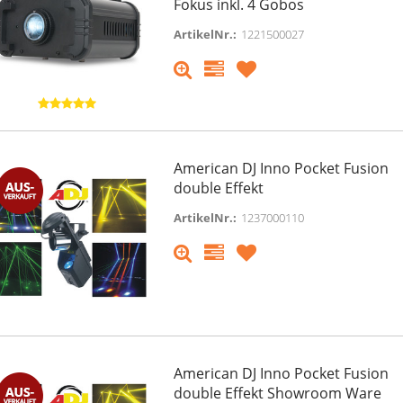
Fokus inkl. 4 Gobos
em inkl. Flightcase + XLR
Lichteffekt Showroom Artik
Kabel
ArtikelNr.:
1221500027
149,00 €
3.499,00 €
170,00 €
185,00 €
9% MwSt. ,
versandfreie Lieferung
inkl. 19% MwSt. ,
versandfreie Liefer
momentan nicht verfügbar
momentan nicht verfügbar
American DJ Inno Pocket Fusion
double Effekt
ArtikelNr.:
1237000110
American DJ Inno Pocket Fusion
double Effekt Showroom Ware