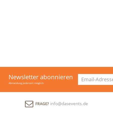
Watt 15"/1.4" FIR-Phase
199,00 €
299,00 €
899,00 €
949,00 €
9% MwSt. ,
versandfreie Lieferung
inkl. 19% MwSt. ,
versandfreie Liefer
sofort verfügbar
momentan nicht verfügbar
Lieferzeit: 1 - 3 Werktage
Newsletter abonnieren
Email-
Adresse
Abmeldung jederzeit möglich
info@dasevents.de
FRAGE?