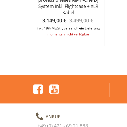
System inkl. Flightcase + XLR
Kabel
t QA Wifly
3.149,00 €
3.499,00 €
fer 6x5Watt
A
inkl. 19% MwSt. ,
versandfreie Lieferung
inkl. 1
,00 €
momentan nicht verfügbar
eie Lieferung
rfügbar
ANRUF
+49 (0) 421 - 69 21 888