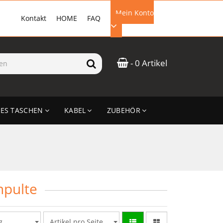
Mein Konto
Kontakt
HOME
FAQ
EMAIL-ADRESSE
- 0 Artikel
PASSWORT
ES TASCHEN
KABEL
ZUBEHÖR
ANMELDEN
npulte