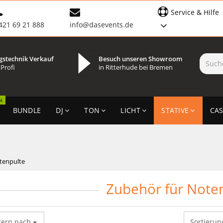
Service & Hilfe
421 69 21 888
info@dasevents.de
gstechnik Verkauf
Besuch unseren Showroom
 Profi
in Ritterhude bei Bremen
N
BUNDLE
DJ
TON
LICHT
STATIVE
CAS
tenpulte
Zubehör für Note
tern nach