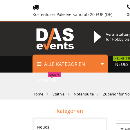
Kostenloser Paketversand ab 20 EUR (DE)
0
Veranstaltun
für Hobby bis
NEUHEITE
ALLE KATEGORIEN
NEUES
SALE %
%DEALS%
Home
Stative
Notenpulte
Zubehör für No
Kategorien
Neues
Fil