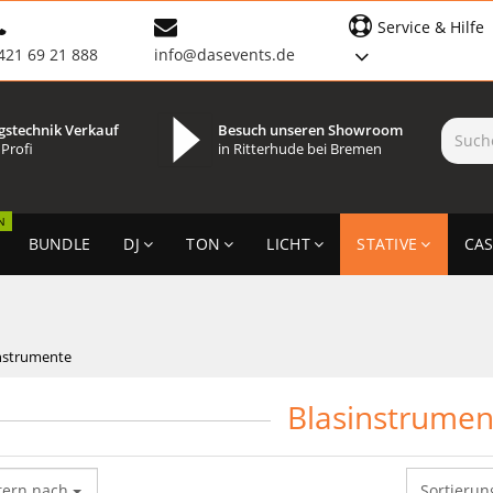
Service & Hilfe
421 69 21 888
info@dasevents.de
gstechnik Verkauf
Besuch unseren Showroom
 Profi
in Ritterhude bei Bremen
N
BUNDLE
DJ
TON
LICHT
STATIVE
CAS
nstrumente
Blasinstrumen
tern nach