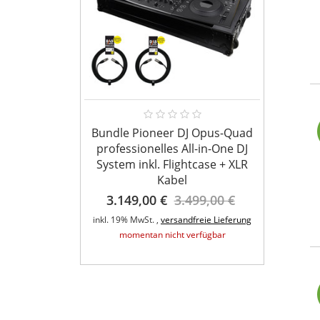
Bundle Pioneer DJ Opus-Quad
Ameri
professionelles All-in-One DJ
System inkl. Flightcase + XLR
Kabel
t QA Wifly
3.149,00 €
3.499,00 €
fer 6x5Watt
A
inkl. 19% MwSt. ,
versandfreie Lieferung
inkl. 1
,00 €
momentan nicht verfügbar
eie Lieferung
rfügbar