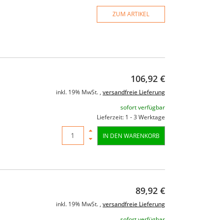
ZUM ARTIKEL
106,92 €
r
American DJ Stinger triple Effekt
RCF ART 712
inkl. 19% MwSt. ,
versandfreie Lieferung
0
Fullrangela
sofort verfügbar
Watt 12" /
Lieferzeit: 1 - 3 Werktage
149,00 €
199,00 €
IN DEN WARENKORB
499,00 
ung
inkl. 19% MwSt. ,
versandfreie Lieferung
inkl. 19% MwSt. ,
v
momentan nicht verfügbar
momentan n
89,92 €
inkl. 19% MwSt. ,
versandfreie Lieferung
sofort verfügbar