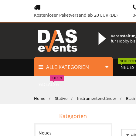
Kostenloser Paketversand ab 20 EUR (DE)
0
Veranstaltun
für Hobby bis
NEUHEITE
ALLE KATEGORIEN
NEUES
SALE %
%DEALS%
Home
Stative
Instrumentenständer
Blasi
Kategorien
Neues
Fil