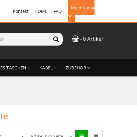
Mein Konto
Kontakt
HOME
FAQ
EMAIL-ADRESSE
- 0 Artikel
PASSWORT
ES TASCHEN
KABEL
ZUBEHÖR
ANMELDEN
te