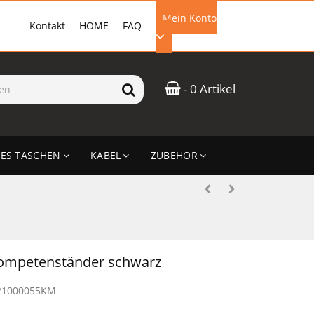
Mein Konto
Kontakt
HOME
FAQ
EMAIL-ADRESSE
- 0 Artikel
PASSWORT
ES TASCHEN
KABEL
ZUBEHÖR
ANMELDEN
ompetenständer schwarz
21000055KM