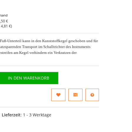
rsand
,50 €
o
4,81 €
)
Fuß-Unterteil kann in den Kunststoffkegel geschoben und für
atzsparenden Transport im Schalltrichter des Instruments
zstreifen am Kegel verhindern ein Verkratzen der
.
IN DEN WARENKORB
Lieferzeit
: 1 - 3 Werktage