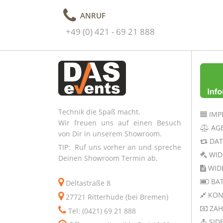
ANRUF
+49 (0) 421 - 69 21 888
Technik die Spaß macht.
IMP
Wir freuen uns auf einen Besuch
AG
von Dir in unserem Showroom.
DAT
TIP: Ruf uns vorher an und spreche
WID
Deinen Showroom Termin ab.
WID
BAT
Deltastraße 8
KON
27721 Ritterhude (bei Bremen)
ZAH
Tel: (0421) 69 21 888
SID