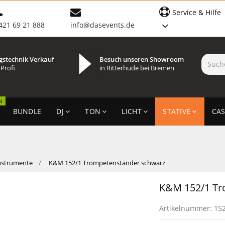
Service & Hilfe
421 69 21 888
info@dasevents.de
gstechnik Verkauf
Besuch unseren Showroom
 Profi
in Ritterhude bei Bremen
N
BUNDLE
DJ
TON
LICHT
STATIVE
CAS
nstrumente
K&M 152/1 Trompetenständer schwarz
K&M 152/1 Tr
Artikelnummer:
15