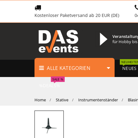
Kostenloser Paketversand ab 20 EUR (DE)
0
Veranstaltun
für Hobby bis
NEUHEITE
ALLE KATEGORIEN
NEUES
SALE %
%DEALS%
Home
Stative
Instrumentenständer
Blasi