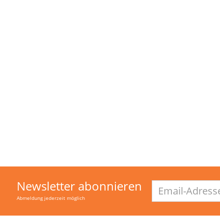
e ADJ Boom Box FX1 4in1
RCF ART 910-A Aktiver
t Derby Moonflower Wash
Fullrangelautsprecher 210
Laser inkl. Tasche
Watt 10" / 1,75" FIR-Phase
214,00 €
279,00 €
545,00 €
589,00 €
9% MwSt. ,
versandfreie Lieferung
inkl. 19% MwSt. ,
versandfreie Liefer
momentan nicht verfügbar
momentan nicht verfügbar
Newsletter abonnieren
Email-
Adresse
Abmeldung jederzeit möglich