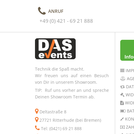
ANRUF
+49 (0) 421 - 69 21 888
Technik die Spaß macht.
IMP
Wir freuen uns auf einen Besuch
AG
von Dir in unserem Showroom.
DAT
TIP: Ruf uns vorher an und spreche
WID
Deinen Showroom Termin ab.
WID
BAT
Deltastraße 8
KON
27721 Ritterhude (bei Bremen)
ZAH
Tel: (0421) 69 21 888