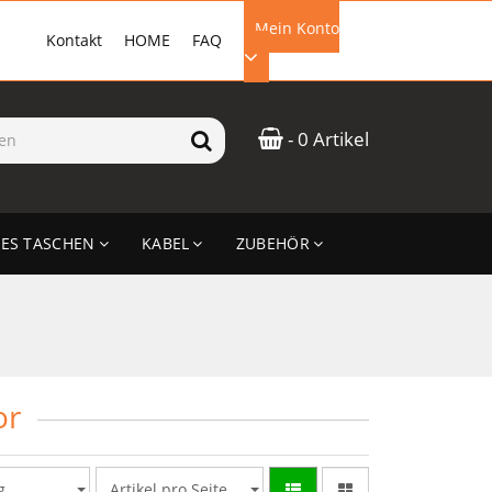
Mein Konto
Kontakt
HOME
FAQ
EMAIL-ADRESSE
- 0 Artikel
PASSWORT
ES TASCHEN
KABEL
ZUBEHÖR
ANMELDEN
or