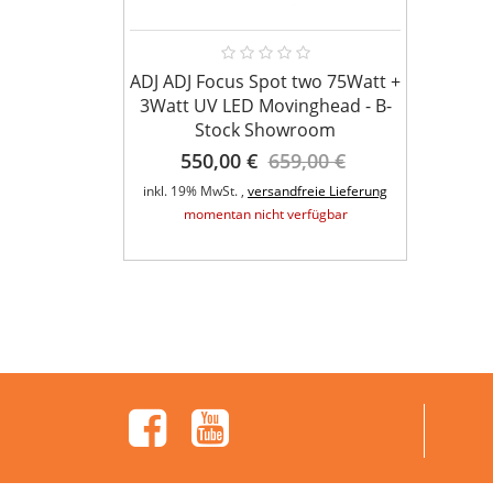
ADJ ADJ Focus Spot two 75Watt +
Bundl
3Watt UV LED Movinghead - B-
Effek
Stock Showroom
550,00 €
659,00 €
 Gobo 3 in1
lower Wash
inkl. 19% MwSt. ,
versandfreie Lieferung
inkl. 1
m Ware
momentan nicht verfügbar
,00 €
eie Lieferung
rfügbar