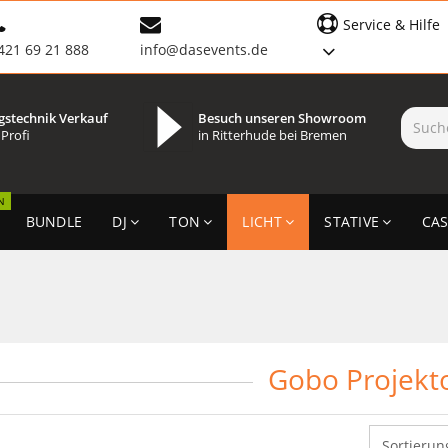
Service & Hilfe
421 69 21 888
info@dasevents.de
gstechnik Verkauf
Besuch unseren Showroom
 Profi
in Ritterhude bei Bremen
N
BUNDLE
DJ
TON
LICHT
STATIVE
CAS
Gobo Projekt