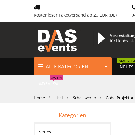
Kostenloser Paketversand ab 20 EUR (DE)
0
Veranstaltun
für Hobby bis
NEUHEITE
ALLE KATEGORIEN
NEUES
SALE %
%DEALS%
Home
Licht
Scheinwerfer
Gobo Projektor
Kategorien
Neues