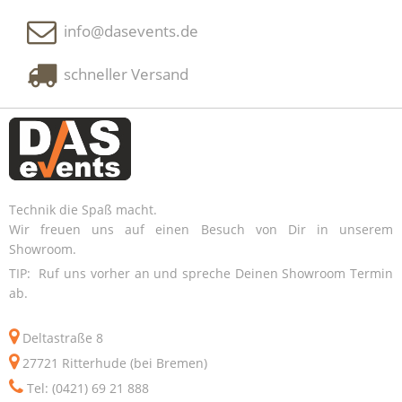
info@dasevents.de
schneller Versand
Technik die Spaß macht.
Wir freuen uns auf einen Besuch von Dir in unserem
Showroom.
TIP: Ruf uns vorher an und spreche Deinen Showroom Termin
ab.
Deltastraße 8
27721 Ritterhude (bei Bremen)
Tel: (0421) 69 21 888