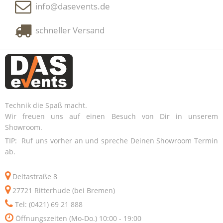
info@dasevents.de
schneller Versand
Technik die Spaß macht.
Wir freuen uns auf einen Besuch von Dir in unserem
Showroom.
TIP: Ruf uns vorher an und spreche Deinen Showroom Termin
ab.
Deltastraße 8
27721 Ritterhude (bei Bremen)
Tel: (0421) 69 21 888
Öffnungszeiten (Mo-Do.) 10:00 - 19:00