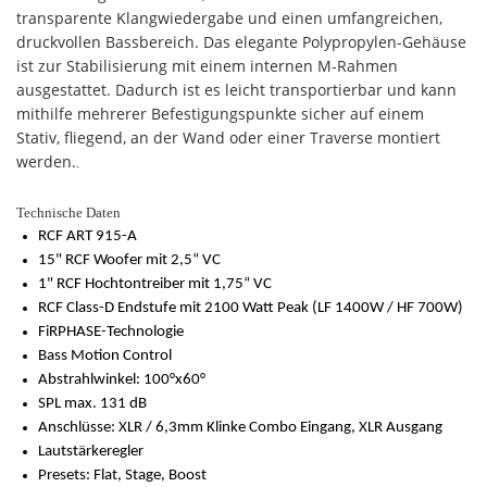
transparente Klangwiedergabe und einen umfangreichen,
druckvollen Bassbereich. Das elegante Polypropylen-Gehäuse
ist zur Stabilisierung mit einem internen M-Rahmen
ausgestattet. Dadurch ist es leicht transportierbar und kann
mithilfe mehrerer Befestigungspunkte sicher auf einem
Stativ, fliegend, an der Wand oder einer Traverse montiert
werden.
.
Technische Daten
RCF ART 915-A
15" RCF Woofer mit 2,5“ VC
1" RCF Hochtontreiber mit 1,75“ VC
RCF Class-D Endstufe mit 2100 Watt Peak (LF 1400W / HF 700W)
FiRPHASE-Technologie
Bass Motion Control
Abstrahlwinkel: 100°x60°
SPL max. 131 dB
Anschlüsse: XLR / 6,3mm Klinke Combo Eingang, XLR Ausgang
Lautstärkeregler
Presets: Flat, Stage, Boost