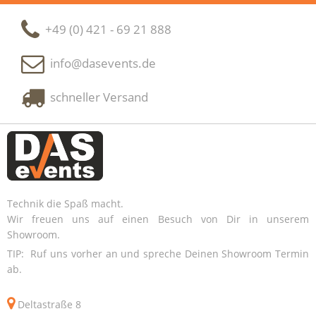
+49 (0) 421 - 69 21 888
info@dasevents.de
schneller Versand
Technik die Spaß macht.
Wir freuen uns auf einen Besuch von Dir in unserem
Showroom.
TIP: Ruf uns vorher an und spreche Deinen Showroom Termin
ab.
Deltastraße 8