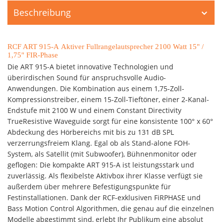
Beschreibung
RCF ART 915-A Aktiver Fullrangelautsprecher 2100 Watt 15" /
1,75" FIR-Phase
Die ART 915-A bietet innovative Technologien und
überirdischen Sound für anspruchsvolle Audio-
Anwendungen. Die Kombination aus einem 1,75-Zoll-
Kompressionstreiber, einem 15-Zoll-Tieftöner, einer 2-Kanal-
Endstufe mit 2100 W und einem Constant Directivity
TrueResistive Waveguide sorgt für eine konsistente 100° x 60°
Abdeckung des Hörbereichs mit bis zu 131 dB SPL
verzerrungsfreiem Klang. Egal ob als Stand-alone FOH-
System, als Satellit (mit Subwoofer), Bühnenmonitor oder
geflogen: Die kompakte ART 915-A ist leistungsstark und
zuverlässig. Als flexibelste Aktivbox ihrer Klasse verfügt sie
außerdem über mehrere Befestigungspunkte für
Festinstallationen. Dank der RCF-exklusiven FiRPHASE und
Bass Motion Control Algorithmen, die genau auf die einzelnen
Modelle abgestimmt sind, erlebt Ihr Publikum eine absolut