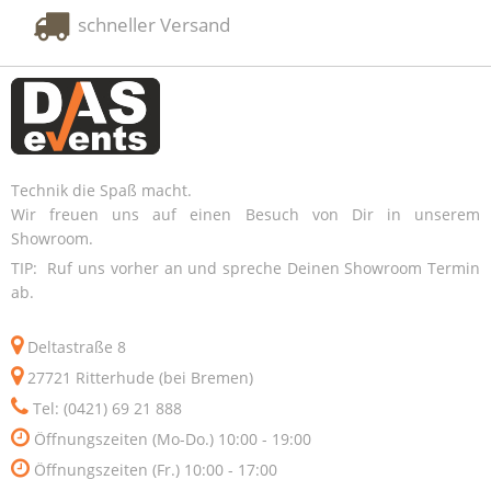
schneller Versand
Technik die Spaß macht.
Wir freuen uns auf einen Besuch von Dir in unserem
Showroom.
TIP: Ruf uns vorher an und spreche Deinen Showroom Termin
ab.
Deltastraße 8
27721 Ritterhude (bei Bremen)
Tel: (0421) 69 21 888
Öffnungszeiten (Mo-Do.) 10:00 - 19:00
Öffnungszeiten (Fr.) 10:00 - 17:00