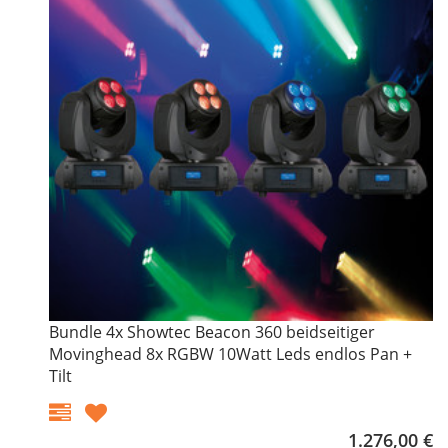
Bundle 4x Showtec Beacon 360 beidseitiger
Movinghead 8x RGBW 10Watt Leds endlos Pan +
Tilt
1.276,00 €