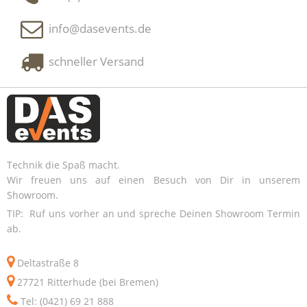
info@dasevents.de
schneller Versand
Technik die Spaß macht.
Wir freuen uns auf einen Besuch von Dir in unserem
Showroom.
TIP: Ruf uns vorher an und spreche Deinen Showroom Termin
ab.
Deltastraße 8
27721 Ritterhude (bei Bremen)
Tel: (0421) 69 21 888