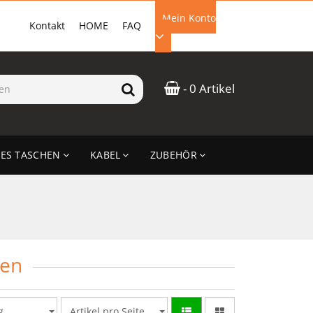
Mein Konto
Kontakt
HOME
FAQ
EMAIL-ADRESSE
- 0 Artikel
PASSWORT
ES TASCHEN
KABEL
ZUBEHÖR
ANMELDEN
nen