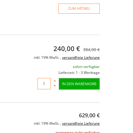
ZUM ARTIKEL
240,00 €
384,00 €
inkl. 19% MwSt. ,
versandfreie Lieferung
sofort verfügbar
Lieferzeit: 1 - 3 Werktage
IN DEN WARENKORB
629,00 €
0
RCF ART 735-A MK4 Aktiver
American 
ED
Fullrangelautsprecher 1400
inkl. 19% MwSt. ,
versandfreie Lieferung
el
Watt 15"/1.4" FIR-Phase
momentan nicht verfügbar