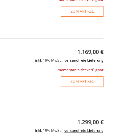
899,00 €
949,00 €
119,00 
ZUM ARTIKEL
ung
inkl. 19% MwSt. ,
versandfreie Lieferung
inkl. 19% MwSt. ,
v
momentan nicht verfügbar
momentan n
1.169,00 €
inkl. 19% MwSt. ,
versandfreie Lieferung
momentan nicht verfügbar
ZUM ARTIKEL
1.299,00 €
inkl. 19% MwSt. ,
versandfreie Lieferung