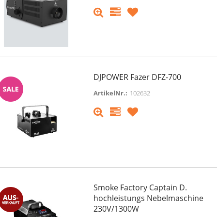
DJPOWER Fazer DFZ-700
ArtikelNr.:
102632
Smoke Factory Captain D.
e Pioneer DJ Opus-Quad
Cameo SUPERFLY HP - 5 x 1
hochleistungs Nebelmaschine
essionelles All-in-One DJ
Watt RGBWA High Power L
230V/1300W
em inkl. Flightcase + XLR
Lichteffekt Showroom Artik