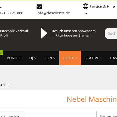
Service & Hilfe
421 69 21 888
info@dasevents.de
gstechnik Verkauf
Besuch unseren Showroom
 Profi
in Ritterhude bei Bremen
N
BUNDLE
DJ
TON
LICHT
STATIVE
CAS
schinen
Nebel Maschi
tern nach