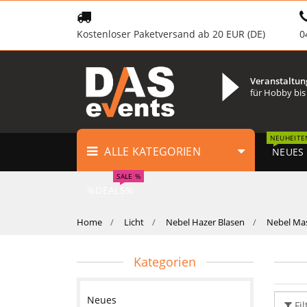
Kostenloser Paketversand ab 20 EUR (DE)
0
Veranstaltun
für Hobby bis
NEUHEITE
ALLE KATEGORIEN
NEUES
SALE %
%DEALS%
Home
Licht
Nebel Hazer Blasen
Nebel Ma
Kategorien
Neues
Fil