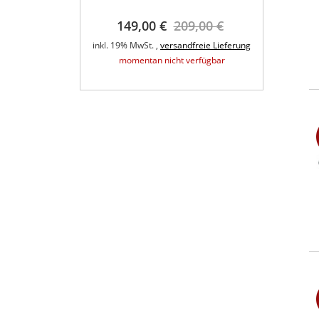
t QA Wifly
149,00 €
209,00 €
3.
fer 6x5Watt
A
inkl. 19% MwSt. ,
versandfreie Lieferung
inkl. 1
,00 €
momentan nicht verfügbar
eie Lieferung
rfügbar