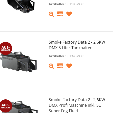
Kabel
ArtikelNr.:
0118SMOKE
149,00 €
3.499,00 €
170,00 €
185,00 €
9% MwSt. ,
versandfreie Lieferung
inkl. 19% MwSt. ,
versandfreie Liefer
momentan nicht verfügbar
momentan nicht verfügbar
Smoke Factory Data 2 - 2,6KW
DMX 5 Liter Tankhalter
ArtikelNr.:
0134SMOKE
Smoke Factory Data 2 - 2,6KW
DMX Profi Maschine inkl. 5L
Super Fog Fluid