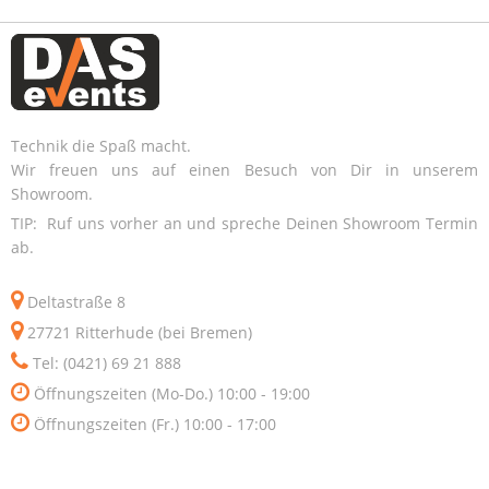
Technik die Spaß macht.
Wir freuen uns auf einen Besuch von Dir in unserem
Showroom.
TIP: Ruf uns vorher an und spreche Deinen Showroom Termin
ab.
Deltastraße 8
27721 Ritterhude (bei Bremen)
Tel: (0421) 69 21 888
Öffnungszeiten (Mo-Do.) 10:00 - 19:00
Öffnungszeiten (Fr.) 10:00 - 17:00