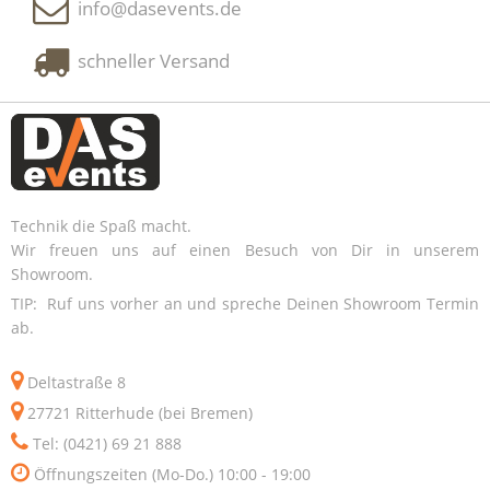
info@dasevents.de
schneller Versand
Technik die Spaß macht.
Wir freuen uns auf einen Besuch von Dir in unserem
Showroom.
TIP: Ruf uns vorher an und spreche Deinen Showroom Termin
ab.
Deltastraße 8
27721 Ritterhude (bei Bremen)
Tel: (0421) 69 21 888
Öffnungszeiten (Mo-Do.) 10:00 - 19:00