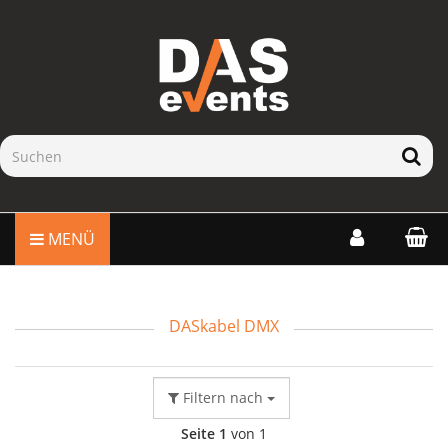
MENÜ
DASkabel DMX
Filtern nach
Seite 1
von 1