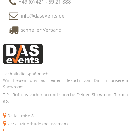
+49 (0) 421 - 69 21 888
info@dasevents.de
schneller Versand
Technik die Spaß macht.
Wir freuen uns auf einen Besuch von Dir in unserem
Showroom.
TIP: Ruf uns vorher an und spreche Deinen Showroom Termin
ab.
Deltastraße 8
27721 Ritterhude (bei Bremen)