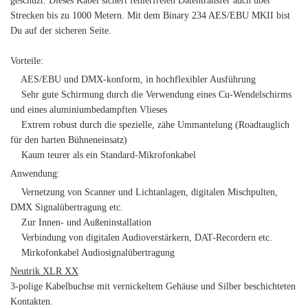
geschüzt. Dieses Kabel sichert fehlerfreien Datentransfer auch über
Strecken bis zu 1000 Metern. Mit dem Binary 234 AES/EBU MKII bist
Du auf der sicheren Seite.
Vorteile:
AES/EBU und DMX-konform, in hochflexibler Ausführung
Sehr gute Schirmung durch die Verwendung eines Cu-Wendelschirms
und eines aluminiumbedampften Vlieses
Extrem robust durch die spezielle, zähe Ummantelung (Roadtauglich
für den harten Bühneneinsatz)
Kaum teurer als ein Standard-Mikrofonkabel
Anwendung:
Vernetzung von Scanner und Lichtanlagen, digitalen Mischpulten,
DMX Signalübertragung etc.
Zur Innen- und Außeninstallation
Verbindung von digitalen Audioverstärkern, DAT-Recordern etc.
Mirkofonkabel Audiosignalübertragung
Neutrik XLR XX
3-polige Kabelbuchse mit vernickeltem Gehäuse und Silber beschichteten
Kontakten.