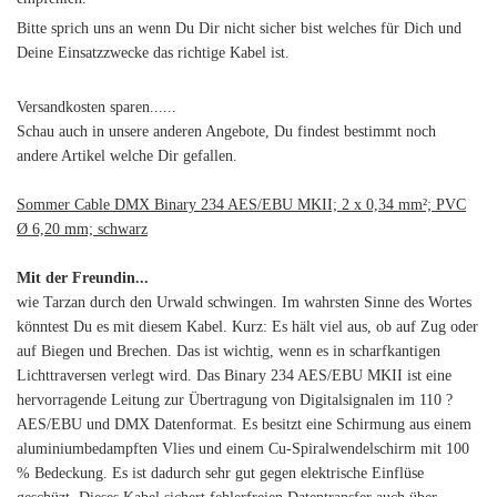
Bitte sprich uns an wenn Du Dir nicht sicher bist welches für Dich und
Deine Einsatzzwecke das richtige Kabel ist.
Versandkosten sparen......
Schau auch in unsere anderen Angebote, Du findest bestimmt noch
andere Artikel welche Dir gefallen.
Sommer Cable DMX Binary 234 AES/EBU MKII; 2 x 0,34 mm²; PVC
Ø 6,20 mm; schwarz
Mit der Freundin...
wie Tarzan durch den Urwald schwingen. Im wahrsten Sinne des Wortes
könntest Du es mit diesem Kabel. Kurz: Es hält viel aus, ob auf Zug oder
auf Biegen und Brechen. Das ist wichtig, wenn es in scharfkantigen
Lichttraversen verlegt wird. Das Binary 234 AES/EBU MKII ist eine
hervorragende Leitung zur Übertragung von Digitalsignalen im 110 ?
AES/EBU und DMX Datenformat. Es besitzt eine Schirmung aus einem
aluminiumbedampften Vlies und einem Cu-Spiralwendelschirm mit 100
% Bedeckung. Es ist dadurch sehr gut gegen elektrische Einflüse