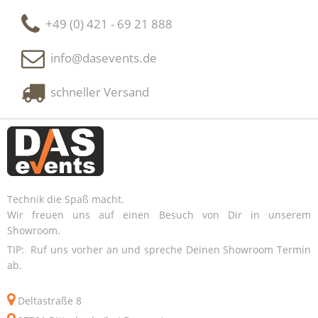
+49 (0) 421 - 69 21 888
info@dasevents.de
schneller Versand
Technik die Spaß macht.
Wir freuen uns auf einen Besuch von Dir in unserem
Showroom.
TIP: Ruf uns vorher an und spreche Deinen Showroom Termin
ab.
Deltastraße 8