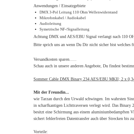
Anwendungen / Einsatzgebiete
DMX 3-Pol Leitung 110 Ohm Wellenwiderstand
Mikrofonkabel / Audiokabel
Audioleitung
Symetrische NF-/Signalleitung
Achtung DMX und AES/EBU Signal verlangt nach 110 OHM D
Bitte sprich uns an wenn Du Dir nicht sicher bist welches 
Versandkosten sparen......
Schau auch in unsere anderen Angebote, Du findest bestimm
Sommer Cable DMX Binary 234 AES/EBU MKII; 2 x 0,3
Mit der Freundin...
wie Tarzan durch den Urwald schwingen. Im wahrsten Sinne
in scharfkantigen Lichttraversen verlegt wird. Das Bina
besitzt eine Schirmung aus einem aluminiumbedampften Vli
sichert fehlerfreien Datentransfer auch über Strecken bi
Vorteile: