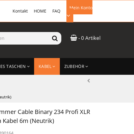
Mein Konto
Kontakt
HOME
FAQ
EMAIL-ADRESSE
- 0 Artikel
PASSWORT
ES TASCHEN
KABEL
ZUBEHÖR
ANMELDEN
eutrik)
mmer Cable Binary 234 Profi XLR
 Kabel 6m (Neutrik)
890164