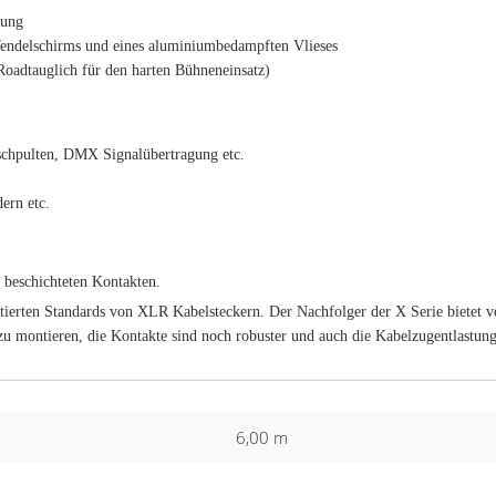
rung
ndelschirms und eines aluminiumbedampften Vlieses
adtauglich für den harten Bühneneinsatz)
chpulten, DMX Signalübertragung etc.
ern etc.
 beschichteten Kontakten.
ptierten Standards von XLR Kabelsteckern. Der Nachfolger der X Serie bietet v
 zu montieren, die Kontakte sind noch robuster und auch die Kabelzugentlastung
6,00 m