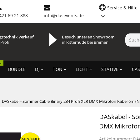
Service & Hilfe
421 69 21 888
info@dasevents.de
gstechnik Verkauf
Besuch unseren Showroom
 Profi
in Ritterhude bei Bremen
N
BUNDLE
DJ
TON
LICHT
STATIVE
CAS
DASkabel - Sommer Cable Binary 234 Profi XLR DMX Mikrofon Kabel 6m (N
DASkabel - So
DMX Mikrofon
Artikelnummer:
DA