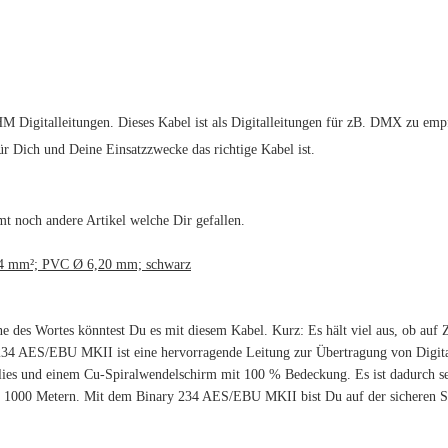
igitalleitungen. Dieses Kabel ist als Digitalleitungen für zB. DMX zu emp
für Dich und Deine Einsatzzwecke das richtige Kabel ist.
t noch andere Artikel welche Dir gefallen.
4 mm²; PVC Ø 6,20 mm; schwarz
 des Wortes könntest Du es mit diesem Kabel. Kurz: Es hält viel aus, ob auf 
ry 234 AES/EBU MKII ist eine hervorragende Leitung zur Übertragung von Di
es und einem Cu-Spiralwendelschirm mit 100 % Bedeckung. Es ist dadurch sehr
s zu 1000 Metern. Mit dem Binary 234 AES/EBU MKII bist Du auf der sicheren S