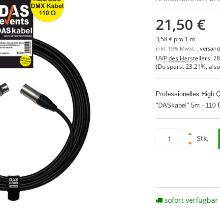
21,50 €
3,58 € pro 1 m
inkl. 19% MwSt. ,
versand
UVP des Herstellers
:
28
(Du sparst
23.21%
, als
Professionelles High
"DASkabel" 5m - 110
Stk.
sofort verfügbar