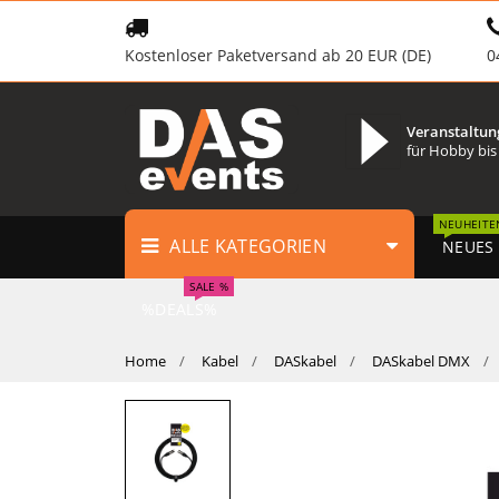
Kostenloser Paketversand ab 20 EUR (DE)
0
Veranstaltun
für Hobby bis
NEUHEITE
ALLE KATEGORIEN
NEUES
SALE %
%DEALS%
Home
Kabel
DASkabel
DASkabel DMX