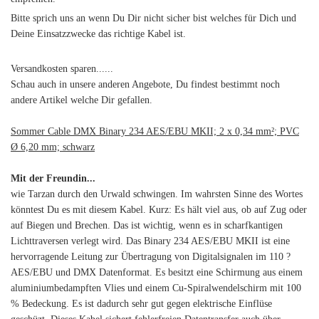
Bitte sprich uns an wenn Du Dir nicht sicher bist welches für Dich und
Deine Einsatzzwecke das richtige Kabel ist.
Versandkosten sparen......
Schau auch in unsere anderen Angebote, Du findest bestimmt noch
andere Artikel welche Dir gefallen.
Sommer Cable DMX Binary 234 AES/EBU MKII; 2 x 0,34 mm²; PVC
Ø 6,20 mm; schwarz
Mit der Freundin...
wie Tarzan durch den Urwald schwingen. Im wahrsten Sinne des Wortes
könntest Du es mit diesem Kabel. Kurz: Es hält viel aus, ob auf Zug oder
auf Biegen und Brechen. Das ist wichtig, wenn es in scharfkantigen
Lichttraversen verlegt wird. Das Binary 234 AES/EBU MKII ist eine
hervorragende Leitung zur Übertragung von Digitalsignalen im 110 ?
AES/EBU und DMX Datenformat. Es besitzt eine Schirmung aus einem
aluminiumbedampften Vlies und einem Cu-Spiralwendelschirm mit 100
% Bedeckung. Es ist dadurch sehr gut gegen elektrische Einflüse