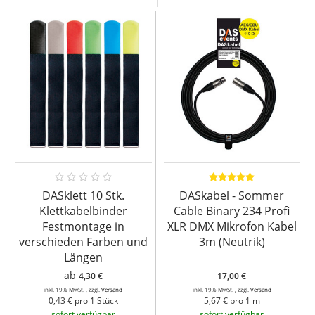
DASklett 10 Stk.
DASkabel - Sommer
Klettkabelbinder
Cable Binary 234 Profi
Festmontage in
XLR DMX Mikrofon Kabel
verschieden Farben und
3m (Neutrik)
Längen
ab
4,30 €
17,00 €
inkl. 19% MwSt. , zzgl.
Versand
inkl. 19% MwSt. , zzgl.
Versand
0,43 € pro 1 Stück
5,67 € pro 1 m
sofort verfügbar
sofort verfügbar