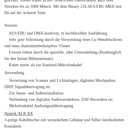
geschüzt. Dieses Kabel sichert fehlerfreien Datentransfer auch über
Strecken bis zu 1000 Metern. Mit dem Binary 234 AES/EBU MKII bist
Du auf der sicheren Seite.
Vorteile:
AES/EBU und DMX-konform, in hochflexibler Ausführung
Sehr gute Schirmung durch die Verwendung eines Cu-Wendelschirms
und eines aluminiumbedampften Vlieses
Extrem robust durch die spezielle, zähe Ummantelung (Roadtauglich
für den harten Bühneneinsatz)
Kaum teurer als ein Standard-Mikrofonkabel
Anwendung:
Vernetzung von Scanner und Lichtanlagen, digitalen Mischpulten,
DMX Signalübertragung etc.
Zur Innen- und Außeninstallation
Verbindung von digitalen Audioverstärkern, DAT-Recordern etc.
Mirkofonkabel Audiosignalübertragung
Neutrik XLR XX
3-polige Kabelbuchse mit vernickeltem Gehäuse und Silber beschichteten
Kontakten.