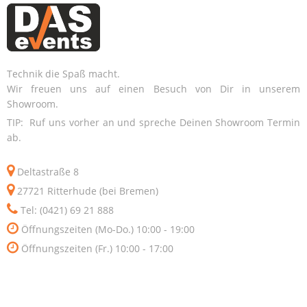
Technik die Spaß macht.
Wir freuen uns auf einen Besuch von Dir in unserem
Showroom.
TIP: Ruf uns vorher an und spreche Deinen Showroom Termin
ab.
Deltastraße 8
27721 Ritterhude (bei Bremen)
Tel: (0421) 69 21 888
Öffnungszeiten (Mo-Do.) 10:00 - 19:00
Öffnungszeiten (Fr.) 10:00 - 17:00