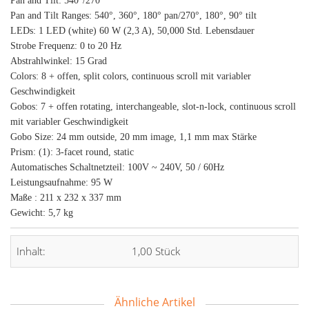
Pan and Tilt: 540°/270°
Pan and Tilt Ranges: 540°, 360°, 180° pan/270°, 180°, 90° tilt
LEDs: 1 LED (white) 60 W (2,3 A), 50,000 Std. Lebensdauer
Strobe Frequenz: 0 to 20 Hz
Abstrahlwinkel: 15 Grad
Colors: 8 + offen, split colors, continuous scroll mit variabler
Geschwindigkeit
Gobos: 7 + offen rotating, interchangeable, slot-n-lock, continuous scroll
mit variabler Geschwindigkeit
Gobo Size: 24 mm outside, 20 mm image, 1,1 mm max Stärke
Prism: (1): 3-facet round, static
Automatisches Schaltnetzteil: 100V ~ 240V, 50 / 60Hz
Leistungsaufnahme: 95 W
Maße : 211 x 232 x 337 mm
Gewicht: 5,7 kg
Inhalt:
1,00 Stück
Ähnliche Artikel