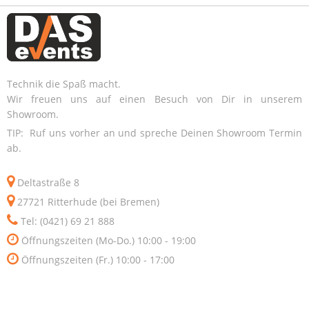
Technik die Spaß macht.
Wir freuen uns auf einen Besuch von Dir in unserem
Showroom.
TIP: Ruf uns vorher an und spreche Deinen Showroom Termin
ab.
Deltastraße 8
27721 Ritterhude (bei Bremen)
Tel: (0421) 69 21 888
Öffnungszeiten (Mo-Do.) 10:00 - 19:00
Öffnungszeiten (Fr.) 10:00 - 17:00