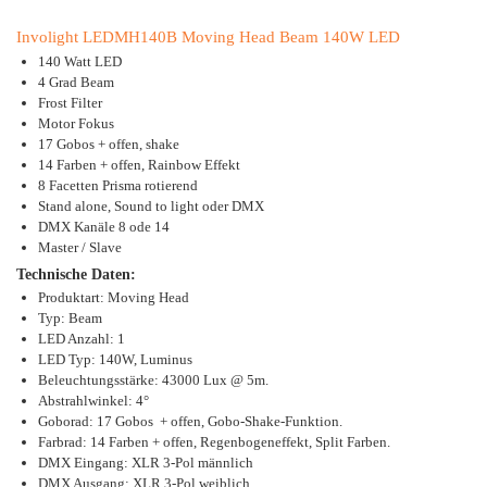
Involight LEDMH140B Moving Head Beam 140W LED
140 Watt LED
4 Grad Beam
Frost Filter
Motor Fokus
17 Gobos + offen, shake
14 Farben + offen, Rainbow Effekt
8 Facetten Prisma rotierend
Stand alone, Sound to light oder DMX
DMX Kanäle 8 ode 14
Master / Slave
Technische Daten:
Produktart: Moving Head
Typ: Beam
LED Anzahl: 1
LED Typ: 140W, Luminus
Beleuchtungsstärke: 43000 Lux @ 5m.
Abstrahlwinkel: 4°
Goborad: 17 Gobos + offen, Gobo-Shake-Funktion.
Farbrad: 14 Farben + offen, Regenbogeneffekt, Split Farben.
DMX Eingang: XLR 3-Pol männlich
DMX Ausgang: XLR 3-Pol weiblich