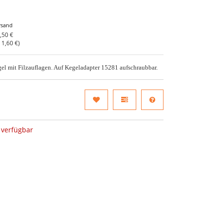
rsand
,50 €
o
1,60 €
)
el mit Filzauflagen. Auf Kegeladapter 15281 aufschraubbar.
verfügbar