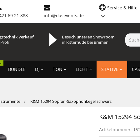
Service & Hilfe
421 69 21 888
info@dasevents.de
gstechnik Verkauf
Besuch unseren Showroom
 Profi
in Ritterhude bei Bremen
N
BUNDLE
DJ
TON
LICHT
STATIVE
CAS
nstrumente
K&M 15294 Sopran-Saxophonkegel schwarz
K&M 15294 So
Artikelnummer:
15