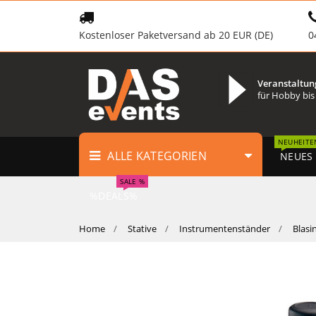
Kostenloser Paketversand ab 20 EUR (DE)
0
Veranstaltun
für Hobby bis
NEUHEITE
ALLE KATEGORIEN
NEUES
SALE %
%DEALS%
Home
Stative
Instrumentenständer
Blasi