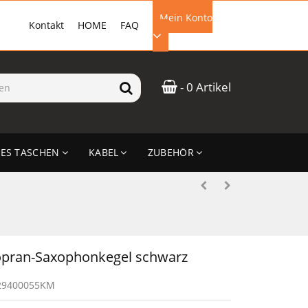
Mein Konto
Kontakt
HOME
FAQ
EMAIL-ADRESSE
- 0 Artikel
PASSWORT
ES TASCHEN
KABEL
ZUBEHÖR
ANMELDEN
pran-Saxophonkegel schwarz
29400055KM