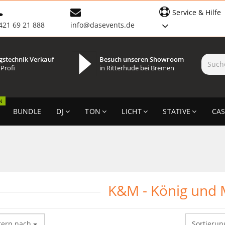
Service & Hilfe
421 69 21 888
info@dasevents.de
gstechnik Verkauf
Besuch unseren Showroom
 Profi
in Ritterhude bei Bremen
N
BUNDLE
DJ
TON
LICHT
STATIVE
CAS
K&M - König und 
tern nach