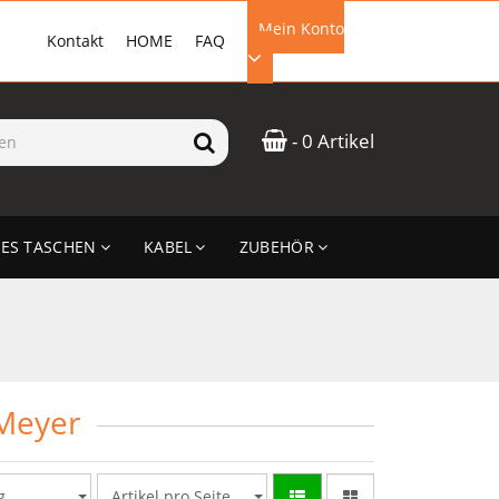
Mein Konto
Kontakt
HOME
FAQ
EMAIL-ADRESSE
- 0 Artikel
PASSWORT
ES TASCHEN
KABEL
ZUBEHÖR
ANMELDEN
Meyer