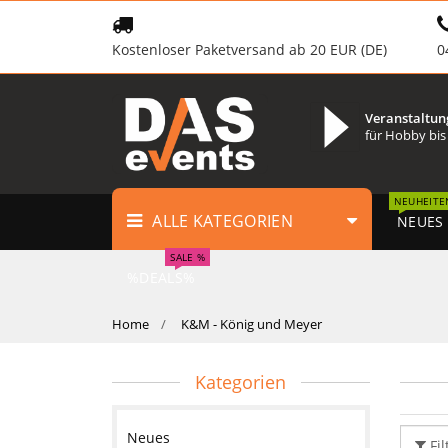
Kostenloser Paketversand ab 20 EUR (DE)
0
Veranstaltun
für Hobby bis
NEUHEITE
ALLE KATEGORIEN
NEUES
SALE %
%DEALS%
Home
K&M - König und Meyer
Kategorien
Neues
Fil