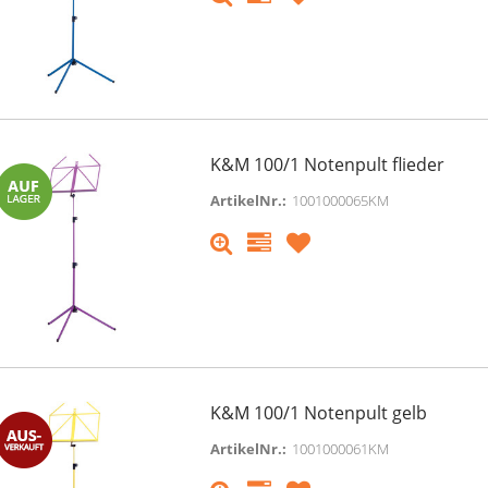
can DJ Inno Pocket Beam
RCF ART 735-A MK4 Aktive
Q4
Fullrangelautsprecher 140
K&M 100/1 Notenpult flieder
Watt 15"/1.4" FIR-Phase
ArtikelNr.:
1001000065KM
199,00 €
299,00 €
899,00 €
949,00 €
9% MwSt. ,
versandfreie Lieferung
inkl. 19% MwSt. ,
versandfreie Liefer
sofort verfügbar
momentan nicht verfügbar
Lieferzeit: 1 - 3 Werktage
K&M 100/1 Notenpult gelb
ArtikelNr.:
1001000061KM