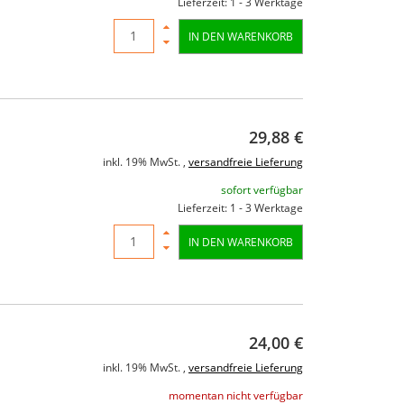
Lieferzeit: 1 - 3 Werktage
IN DEN WARENKORB
r
American DJ Stinger triple Effekt
RCF ART 712
0
Fullrangela
29,88 €
Watt 12" /
inkl. 19% MwSt. ,
versandfreie Lieferung
149,00 €
199,00 €
499,00 
sofort verfügbar
Lieferzeit: 1 - 3 Werktage
ung
inkl. 19% MwSt. ,
versandfreie Lieferung
inkl. 19% MwSt. ,
v
momentan nicht verfügbar
momentan n
IN DEN WARENKORB
24,00 €
inkl. 19% MwSt. ,
versandfreie Lieferung
momentan nicht verfügbar