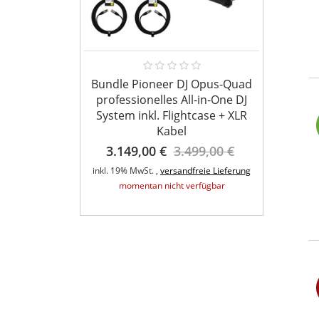
Bundle Pioneer DJ Opus-Quad
Ameri
professionelles All-in-One DJ
System inkl. Flightcase + XLR
Kabel
t QA Wifly
3.149,00 €
3.499,00 €
fer 6x5Watt
A
inkl. 19% MwSt. ,
versandfreie Lieferung
inkl. 1
,00 €
momentan nicht verfügbar
eie Lieferung
rfügbar