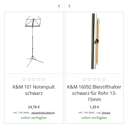
K&M 101 Notenpult
K&M 16092 Bleistifthalter
schwarz
schwarz für Rohr 13-
15mm
24,78 €
1,20 €
inkl. 19% MwSt. ,
versandfreie Lieferung
inkl. 19% MwSt. , zzgl.
Versand
sofort verfügbar
sofort verfügbar