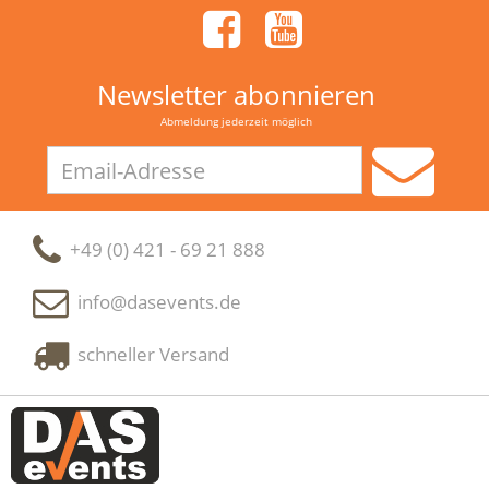
Newsletter abonnieren
Abmeldung jederzeit möglich
Email-
Adresse
+49 (0) 421 - 69 21 888
info@dasevents.de
schneller Versand