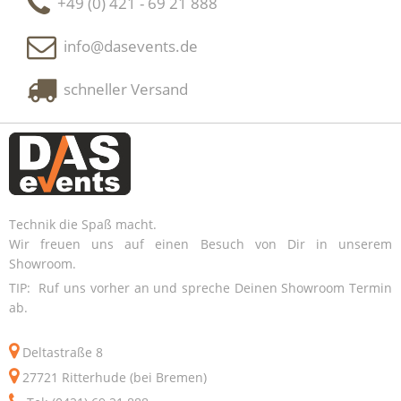
+49 (0) 421 - 69 21 888
info@dasevents.de
schneller Versand
Technik die Spaß macht.
Wir freuen uns auf einen Besuch von Dir in unserem
Showroom.
TIP: Ruf uns vorher an und spreche Deinen Showroom Termin
ab.
Deltastraße 8
27721 Ritterhude (bei Bremen)