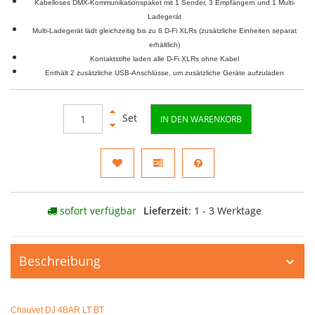
Kabelloses DMX-Kommunikationspaket mit 1 Sender, 3 Empfängern und 1 Multi-
Ladegerät
Multi-Ladegerät lädt gleichzeitig bis zu 8 D-Fi XLRs (zusätzliche Einheiten separat
erhältlich)
Kontaktstifte laden alle D-Fi XLRs ohne Kabel
Enthält 2 zusätzliche USB-Anschlüsse, um zusätzliche Geräte aufzuladen
Set
IN DEN WARENKORB
sofort verfügbar
Lieferzeit
: 1 - 3 Werktage
Beschreibung
Chauvet DJ 4BAR LT BT