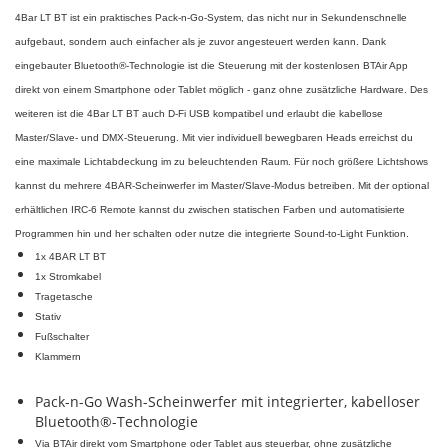
4Bar LT BT ist ein praktisches Pack-n-Go-System, das nicht nur in Sekundenschnelle
aufgebaut, sondern auch einfacher als je zuvor angesteuert werden kann. Dank
eingebauter Bluetooth®-Technologie ist die Steuerung mit der kostenlosen BTAir App
direkt von einem Smartphone oder Tablet möglich - ganz ohne zusätzliche Hardware. Des
weiteren ist die 4Bar LT BT auch D-Fi USB kompatibel und erlaubt die kabellose
Master/Slave- und DMX-Steuerung. Mit vier individuell bewegbaren Heads erreichst du
eine maximale Lichtabdeckung im zu beleuchtenden Raum. Für noch größere Lichtshows
kannst du mehrere 4BAR-Scheinwerfer im Master/Slave-Modus betreiben. Mit der optional
erhältlichen IRC-6 Remote kannst du zwischen statischen Farben und automatisierte
Programmen hin und her schalten oder nutze die integrierte Sound-to-Light Funktion.
1x 4BAR LT BT
1x Stromkabel
Tragetasche
Stativ
Fußschalter
Klammern
Pack-n-Go Wash-Scheinwerfer mit integrierter, kabelloser
Bluetooth®-Technologie
Via BTAir direkt vom Smartphone oder Tablet aus steuerbar, ohne zusätzliche