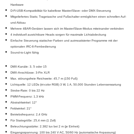
Hardware
D-Fi-USB-Kompatibilität für kabellose Master/Slave- oder DMX-Steuerung
Mitgeliefertes Stativ, Tragetasche und Fußschalter ermöglichen einen schnellen Auf-
und Abbau
Mehrere 4BAR-Geräten lassen sich im Master/Slave-Modus miteinander verbinden
4 individuell ausrichtbare Heads sorgen für maximale Lichtabdeckung
Einfache Steuerung statischer Farben und autmoatisierter Programme mit der
optionalen IRC-6-Fernbedienung
Sound-to-Light fähig
DMX-Kanäle: 3, 5 oder 15
DMX-Anschlüsse: 3-Pin XLR
Max. störungsfreie Reichweite: 45,7 m (150 Fuß)
Lichtquelle: 12 LEDs (tri-color RGB) 3 W, 1 A, 50,000 Stunden Lebenserwartung
Strobe-Rate: 0 bis 22 Hz
PWM-Frequenz: 1,3 kHz
Abstrahlwinkel: 12°
Feldwinkel: 21°
Betriebsfrequenz: 2,4 GHz
Für Stativgröße: 25,4 mm (1 Zoll)
Beleuchtungsstärke: 2.382 lux bei 2 m (je Einheit)
Eingangsspannung: 100 bis 240 V AC, 50/60 Hz (automatische Anpassung)