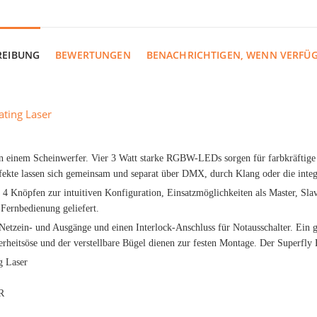
REIBUNG
BEWERTUNGEN
BENACHRICHTIGEN, WENN VERFÜ
ating Laser
n einem Scheinwerfer. Vier 3 Watt starke RGBW-LEDs sorgen für farbkräftige 
ekte lassen sich gemeinsam und separat über DMX, durch Klang oder die integ
it 4 Knöpfen zur intuitiven Konfiguration, Einsatzmöglichkeiten als Master, 
Fernbedienung geliefert.
etzein- und Ausgänge und einen Interlock-Anschluss für Notausschalter. Ein ge
erheitsöse und der verstellbare Bügel dienen zur festen Montage. Der Superfly
g Laser
R