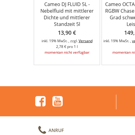
Cameo DJ FLUID 5L -
Cameo OCTAF
Nebelfluid mit mittlerer
RGBW Chase E
Dichte und mittlerer
Grad schw
Standzeit 5l
Lei
13,90 €
149,
inkl. 19% MwSt. , zzgl.
Versand
inkl. 19% MwSt. ,
v
2,78 € pro 1 l
momentan nicht verfügbar
momentan nic
ANRUF