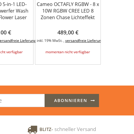
5-in-1 LED-
Cameo OCTAFLY RGBW - 8 x
Cameo Aur
nwerfer Wash
10W RGBW CREE LED 8
Movinghead
Flower Laser
Zonen Chase Lichteffekt
,00 €
489,00 €
829
ersandfreie Lieferung
inkl. 19% MwSt. ,
versandfreie Lieferung
inkl. 19% MwSt. ,
cht verfügbar
momentan nicht verfügbar
momentan ni
ABONNIEREN
schneller Versand
BLITZ-