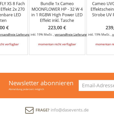
LY XS 8 Fach
Bundle 1x Cameo
Cameo UVO 
ffekt 2x 270
MOONFLOWER HP - 32 W 4
Effektschei
enbare LED
in 1 RGBW High Power LED
Strobe UV 
sten
Effekt inkl. Tasche
00 €
223,00 €
239
ersandfreie Lieferung
inkl. 19% MwSt. ,
versandfreie Lieferung
inkl. 19% MwSt. ,
v
ht verfügbar
momentan nicht verfügbar
momentan ni
Newsletter abonnieren
Email-
Adresse
Abmeldung jederzeit möglich
info@dasevents.de
FRAGE?