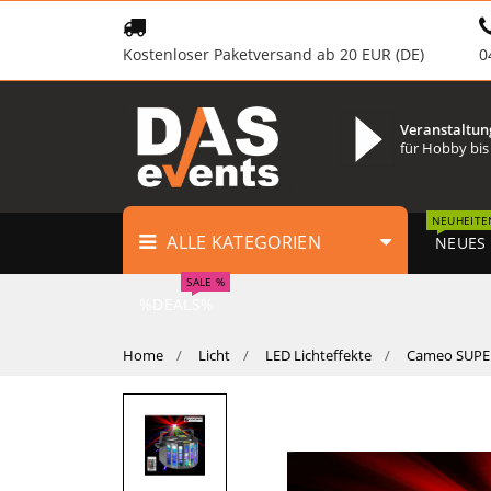
Kostenloser Paketversand ab 20 EUR (DE)
0
Veranstaltun
für Hobby bis
NEUHEITE
ALLE KATEGORIEN
NEUES
SALE %
%DEALS%
Home
Licht
LED Lichteffekte
Cameo SUPERF