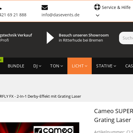
Service & Hilfe
421 69 21 888
info@dasevents.de
gstechnik Verkauf
Besuch unseren Showroom
 Profi
in Ritterhude bei Bremen
N
BUNDLE
DJ
TON
LICHT
STATIVE
CAS
LY FX - 2-In-1 Derby-Effekt mit Grating Laser
Cameo SUPERFL
Grating Laser
Artikelnummer:
CL