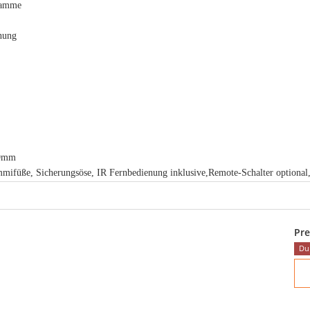
ramme
nung
69mm
ifüße, Sicherungsöse, IR Fernbedienung inklusive,Remote-Schalter optional,
Pre
Du 