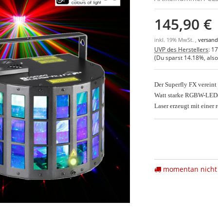
145,90 €
inkl. 19% MwSt. ,
versand
UVP des Herstellers
:
17
(Du sparst
14.18%
, als
Der Superfly FX vereint
Watt starke RGBW-LEDs s
Laser erzeugt mit einer
momentan nicht 