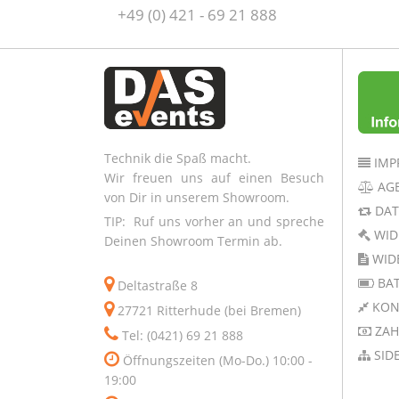
+49 (0) 421 - 69 21 888
Technik die Spaß macht.
IMP
Wir freuen uns auf einen Besuch
AG
von Dir in unserem Showroom.
DAT
TIP: Ruf uns vorher an und spreche
WID
Deinen Showroom Termin ab.
WID
BAT
Deltastraße 8
KON
27721 Ritterhude (bei Bremen)
ZAH
Tel: (0421) 69 21 888
SID
Öffnungszeiten (Mo-Do.) 10:00 -
19:00