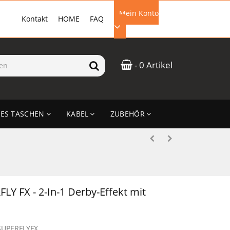
Mein Konto
Kontakt
HOME
FAQ
EMAIL-ADRESSE
- 0 Artikel
PASSWORT
ES TASCHEN
KABEL
ZUBEHÖR
ANMELDEN
Y FX - 2-In-1 Derby-Effekt mit
SUPERFLYFX