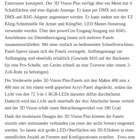
Entertainer konzipiert. Der 3D Vision Plus verfügt über ein Menü mit 4
Schaltflächen und eine digitale Anzeige. Er kann per DMX mit einem
DMX-auf-RJ45-Adapter angesteuert werden. Er kann zudem mit der EZ
Kling-Schnittstelle für Artnet und KlingNet, LED Master-Steuerung
verwendet werden. Über den powerCon Eingang/Ausgang mit RJ45-
Anschlüssen zur Datenübertragung lassen sich mehrere Panels
zusammenschließen. Mit einer einfach zu bedienenden Schnellverschluss-
Panel-Sperre lassen sich die Panels verriegeln. Aufhängestange zur
Aufhängung sind ebenfalls erhältlich (Gewinde M10 auf der Rückseite
für eine Pro-Schelle, um Geräte schnell an eine Traverse oder einem 2-
Zoll-Rohr zu befestigen).
Die Vorderseite jedes 3D Vision Plus-Panels mit den Maßen 400 mm x
400 mm ist mit einem weiß geperlten Acryl-Panel abgedeckt, sodass das
Licht von den 72 3-in-1 RGB-LEDs darunter diffus durchscheint.
Dadurch wird das Licht auch innerhalb der drei Abschnitte besser verteilt
und der 3D Vision erhält einen Betrachtungswinkel von 180 Grad.
Dank des modularen Designs des 3D Vision Plus können die Panels
einzeln oder miteinander verbunden (an einer der sechs Seiten) eingesetzt
werden. So lassen sich große LED-Oberflächen mit 3D-Effekten in einer
unendlichen Anzahl an Formen und Konfigurationen erstellen. Etwa eine