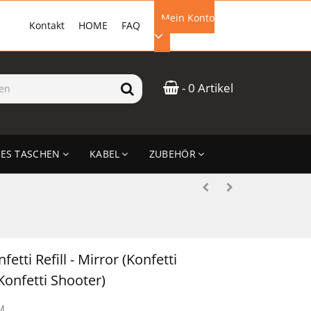
Mein Konto
Kontakt
HOME
FAQ
EMAIL-ADRESSE
- 0 Artikel
PASSWORT
ES TASCHEN
KABEL
ZUBEHÖR
ANMELDEN
etti Refill - Mirror (Konfetti
Konfetti Shooter)
M