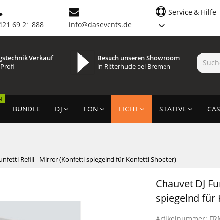
Service & Hilfe
421 69 21 888
info@dasevents.de
gstechnik Verkauf
Besuch unseren Showroom
 Profi
in Ritterhude bei Bremen
N
BUNDLE
DJ
TON
LICHT
STATIVE
CAS
nfetti Refill - Mirror (Konfetti spiegelnd für Konfetti Shooter)
Chauvet DJ Funf
spiegelnd für 
Artikelnummer:
FR