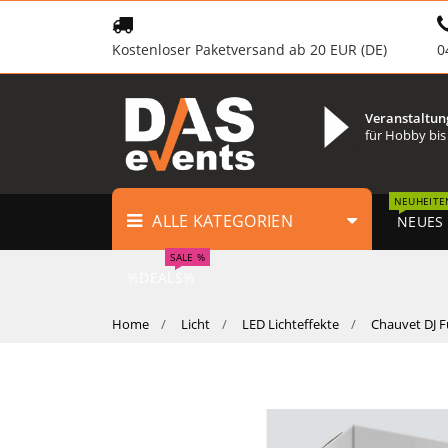
Kostenloser Paketversand ab 20 EUR (DE)
0
Veranstaltun
für Hobby bis
NEUHEITE
ALLE KATEGORIEN
NEUES
SALE %
%DEALS%
Home
Licht
LED Lichteffekte
Chauvet DJ Fu