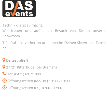
Technik die Spaß macht.
Wir freuen uns auf einen Besuch von Dir in unserem
Showroom.
TIP: Ruf uns vorher an und spreche Deinen Showroom Termin
ab.
Deltastraße 8
27721 Ritterhude (bei Bremen)
Tel: (0421) 69 21 888
Öffnungszeiten (Mo-Do.) 10:00 - 19:00
Öffnungszeiten (Fr.) 10:00 - 17:00