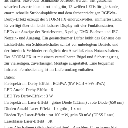
als Master, Slave oder Standalone betrieben werden. Mit gestochen
scharfen Laserstrahlen in rot und grün, 12 weißen LEDs für gleißende,
enorm schnelle Stroboskopblitze und dem farbenprächtigen RGBWA-
Derby-Effekt erzeugt der STORM FX eindrucksvolles, animiertes Licht.
Er verfügt über ein leicht lesbares Display mit vier Funktionstasten,
LEDs zur Anzeige der Betriebsarten, 3-polige DMX-Buchsen und IEC-
Netzein- und Ausgang. Ein geräuscharmer Lüfter kühlt das Gehäuse des
Lichteffekts, ein Schlüsselschalter schüzt vor unbefugtem Betrieb, und
der Interlock-Verbinder ermöglicht den Anschluß eines Notausschalters.
Der STORM FX ist mit einem verstellbaren Bügel und Sicherungsring
zur vielseitigen, zuverlässigen Montage ausgestattet. Eine bequemen
Infrarot- Fernbedienung ist im Lieferumfang enthalten.
Daten:
Farbspektrum Derby-Effekt : RGBWA (9W RGB + 9W BWA)
LED Anzahl Derby-Effekt : 6
LED Typ Derby-Effekt : 3 W
Farbspektrum Laser-Effekt : grüne Diode (532nm) , rote Diode (650 nm)
Dioden Anzahl Laser-Effekt : 1 x grün , 1 x rot
Dioden Typ Laser-Effekt : rot 100 mW, grün 50 mW (DPSS Laser)
Laserklasse Laser-Effekt : 3R
Laser Abschaltung (Sicherheitsfunktion) : Anschluss für externen Not-