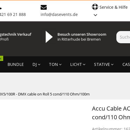
Service & Hilfe
421 69 21 888
info@dasevents.de
gstechnik Verkauf
Besuch unseren Showroom
 Profi
in Ritterhude bei Bremen
N
BUNDLE
DJ
TON
LICHT
STATIVE
CAS
MX5/100R - DMX cable on Roll 5 cond/110 Ohm/100m
Accu Cable AC
cond/110 Oh
Artikelnummer:
16