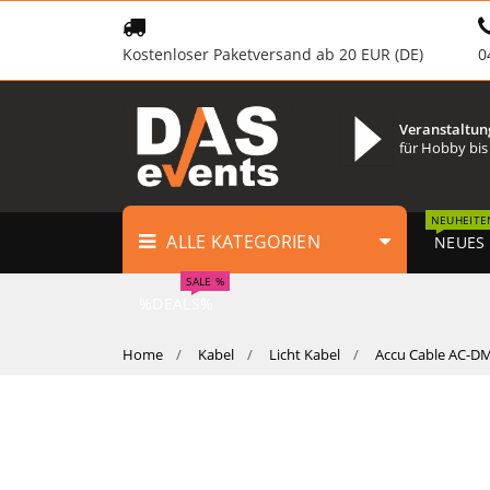
Kostenloser Paketversand ab 20 EUR (DE)
0
Veranstaltun
für Hobby bis
NEUHEITE
ALLE KATEGORIEN
NEUES
SALE %
%DEALS%
Home
Kabel
Licht Kabel
Accu Cable AC-D