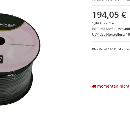
194,05 €
1,94 € pro 1 m
inkl. 19% MwSt. ,
versand
UVP des Herstellers
:
19
DMX Kabel 110 OHM auf ei
momentan nicht 