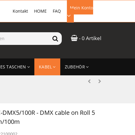
Mein Konto
Kontakt
HOME
FAQ
EMAIL-ADRESSE
- 0 Artikel
PASSWORT
ES TASCHEN
KABEL
ZUBEHÖR
ANMELDEN
-DMX5/100R - DMX cable on Roll 5
m/100m
22100002