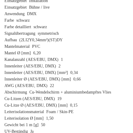
Einsatzgebiet Installation
Einsatzgebiet Bühne / live
Anwendung DMX
Farbe schwarz
Farbe detailliert schwarz
Signalübertragung symmetrisch
Aufbau (2LI2Y0,34mm²)(ST)DY
Mantelmaterial PVC
Mantel Ø [mm] 6,20
Kanalanzahl (AES/EBU, DMX) 1
Innenleiter (AES/EBU, DMX) 2
Innenleiter (AES/EBU, DMX) [mm²] 0,34
Innenleiter Ø (AES/EBU, DMX) [mm] 0,66
AWG (AES/EBU, DMX) 22
Abschirmung Cu-Wendelschirm + aluminiumbedampftes Vlies
Cu-Litzen (AES/EBU, DMX) 19
Cu-Litze Ø (AES/EBU, DMX) [mm] 0,15
Leiterisolationsmaterial Foam / Skin-PE
Leiterisolation Ø [mm] 1,50
Gewicht bei 1 m [g] 50
UV-Beständig Ja