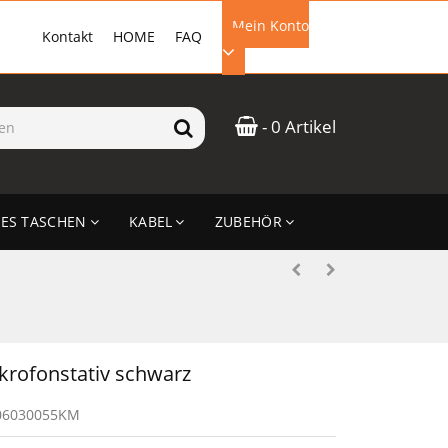
Mein Konto
Kontakt
HOME
FAQ
EMAIL-ADRESSE
- 0 Artikel
PASSWORT
ES TASCHEN
KABEL
ZUBEHÖR
ANMELDEN
krofonstativ schwarz
06030055KM