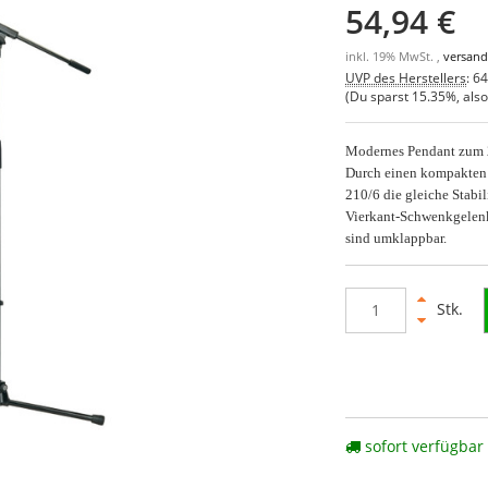
54,94 €
inkl. 19% MwSt. ,
versand
UVP des Herstellers
:
64
(Du sparst
15.35%
, als
Modernes Pendant zum 
Durch einen kompakten 
210/6 die gleiche Stabil
Vierkant-Schwenkgelenk 
sind umklappbar.
Stk.
sofort verfügbar