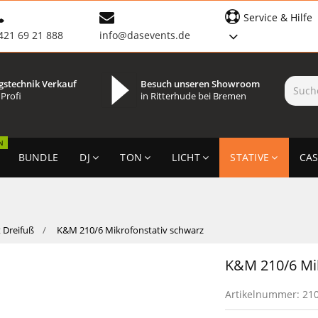
Service & Hilfe
421 69 21 888
info@dasevents.de
gstechnik Verkauf
Besuch unseren Showroom
 Profi
in Ritterhude bei Bremen
N
BUNDLE
DJ
TON
LICHT
STATIVE
CAS
t Dreifuß
K&M 210/6 Mikrofonstativ schwarz
K&M 210/6 Mi
Artikelnummer:
21