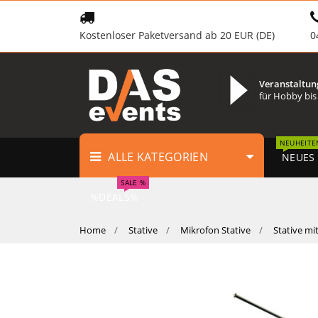
Kostenloser Paketversand ab 20 EUR (DE)
0
Veranstaltun
für Hobby bis
NEUHEITE
ALLE KATEGORIEN
NEUES
SALE %
%DEALS%
Home
Stative
Mikrofon Stative
Stative mi