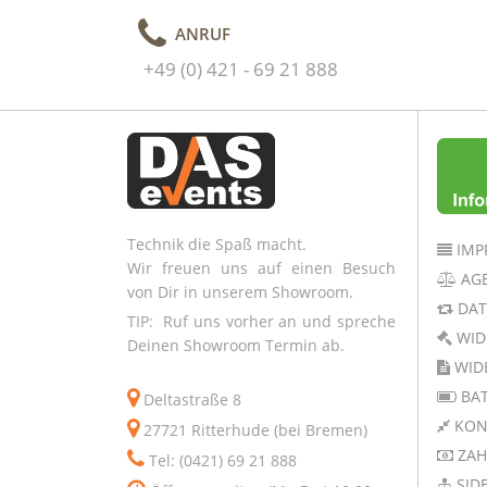
ANRUF
+49 (0) 421 - 69 21 888
Technik die Spaß macht.
IMP
Wir freuen uns auf einen Besuch
AG
von Dir in unserem Showroom.
DAT
TIP: Ruf uns vorher an und spreche
WID
Deinen Showroom Termin ab.
WID
BAT
Deltastraße 8
KON
27721 Ritterhude (bei Bremen)
ZAH
Tel: (0421) 69 21 888
SID