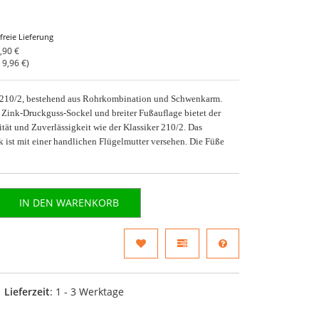
freie Lieferung
,90 €
o
9,96 €
)
210/2, bestehend aus Rohrkombination und Schwenkarm.
Zink-Druckguss-Sockel und breiter Fußauflage bietet der
ität und Zuverlässigkeit wie der Klassiker 210/2. Das
ist mit einer handlichen Flügelmutter versehen. Die Füße
IN DEN WARENKORB
Lieferzeit
: 1 - 3 Werktage