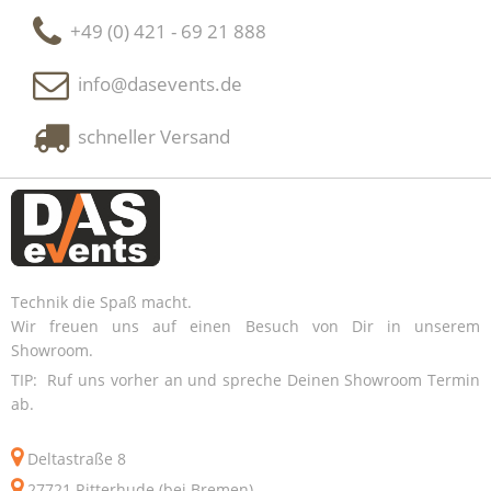
+49 (0) 421 - 69 21 888
info@dasevents.de
schneller Versand
Technik die Spaß macht.
Wir freuen uns auf einen Besuch von Dir in unserem
Showroom.
TIP: Ruf uns vorher an und spreche Deinen Showroom Termin
ab.
Deltastraße 8
27721 Ritterhude (bei Bremen)