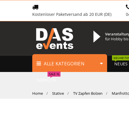
Kostenloser Paketversand ab 20 EUR (DE)
0
Veranstaltun
für Hobby bis
NEUHEITE
ALLE KATEGORIEN
NEUES
SALE %
%DEALS%
Home
Stative
TV Zapfen Bolzen
Manfrott