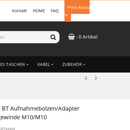
Mein Konto
Kontakt
HOME
FAQ
EMAIL-ADRESSE
- 0 Artikel
PASSWORT
ES TASCHEN
KABEL
ZUBEHÖR
ANMELDEN
6 BT Aufnahmebolzen/Adapter
gewinde M10/M10
6BTMAN