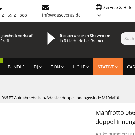
Service & Hilfe
421 69 21 888
info@dasevents.de
gstechnik Verkauf
Besuch unseren Showroom
 Profi
in Ritterhude bei Bremen
N
BUNDLE
DJ
TON
LICHT
STATIVE
CAS
o 066 BT Aufnahmebolzen/Adapter doppel Innengewinde M10/M10
Manfrotto 06
doppel Innen
Artikelnummer:
06