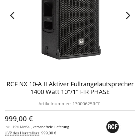
RCF NX 10-A II Aktiver Fullrangelautsprecher
1400 Watt 10"/1" FIR PHASE
Artikelnummer:
13000625RCF
999,00 €
inkl. 19% MwSt. ,
versandfreie Lieferung
UVP des Herstellers
:
999,00 €