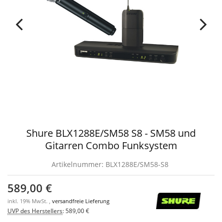
Shure BLX1288E/SM58 S8 - SM58 und
Gitarren Combo Funksystem
Artikelnummer:
BLX1288E/SM58-S8
589,00 €
inkl. 19% MwSt. ,
versandfreie Lieferung
UVP des Herstellers
:
589,00 €