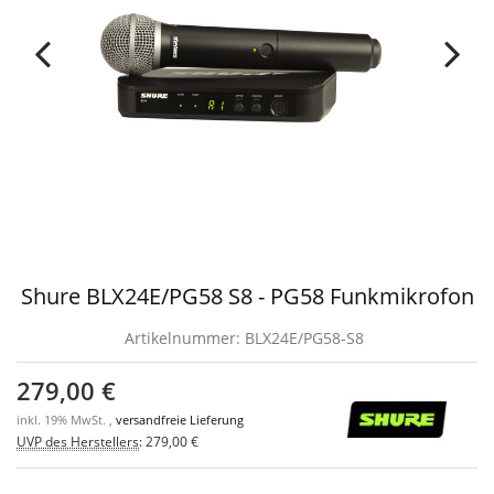
Shure BLX24E/PG58 S8 - PG58 Funkmikrofon
Artikelnummer:
BLX24E/PG58-S8
279,00 €
inkl. 19% MwSt. ,
versandfreie Lieferung
UVP des Herstellers
:
279,00 €