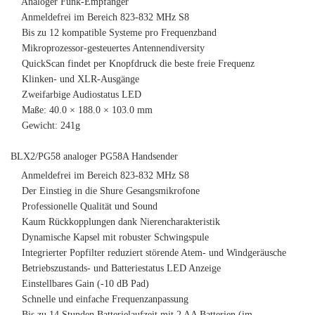
Analoger Funk-Empfänger
Anmeldefrei im Bereich 823-832 MHz S8
Bis zu 12 kompatible Systeme pro Frequenzband
Mikroprozessor-gesteuertes Antennendiversity
QuickScan findet per Knopfdruck die beste freie Frequenz
Klinken- und XLR-Ausgänge
Zweifarbige Audiostatus LED
Maße: 40.0 × 188.0 × 103.0 mm
Gewicht: 241g
BLX2/PG58 analoger PG58A Handsender
Anmeldefrei im Bereich 823-832 MHz S8
Der Einstieg in die Shure Gesangsmikrofone
Professionelle Qualität und Sound
Kaum Rückkopplungen dank Nierencharakteristik
Dynamische Kapsel mit robuster Schwingspule
Integrierter Popfilter reduziert störende Atem- und Windgeräusche
Betriebszustands- und Batteriestatus LED Anzeige
Einstellbares Gain (-10 dB Pad)
Schnelle und einfache Frequenzanpassung
Bis zu 14 Stunden Batterielaufzeit mit 2 AA Batterien (im