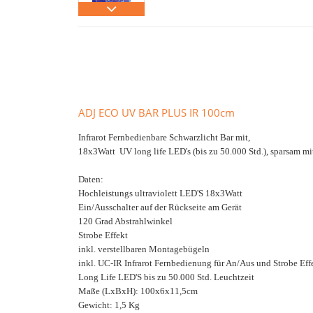
ADJ ECO UV BAR PLUS IR 100cm
Infrarot Fernbedienbare Schwarzlicht Bar mit,
18x3Watt UV long life LED's (bis zu 50.000 Std.), sparsam mi
Daten:
Hochleistungs ultraviolett LED'S 18x3Watt
Ein/Ausschalter auf der Rückseite am Gerät
120 Grad Abstrahlwinkel
Strobe Effekt
inkl. verstellbaren Montagebügeln
inkl. UC-IR Infrarot Fernbedienung für An/Aus und Strobe Eff
Long Life LED'S bis zu 50.000 Std. Leuchtzeit
Maße (LxBxH): 100x6x11,5cm
Gewicht: 1,5 Kg