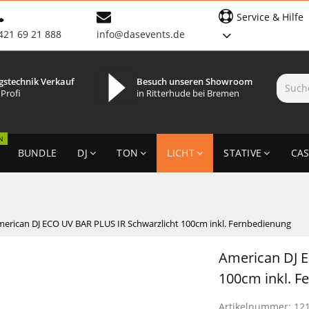
Service & Hilfe
421 69 21 888
info@dasevents.de
gstechnik Verkauf
Besuch unseren Showroom
 Profi
in Ritterhude bei Bremen
N
BUNDLE
DJ
TON
LICHT
STATIVE
CAS
erican DJ ECO UV BAR PLUS IR Schwarzlicht 100cm inkl. Fernbedienung
American DJ E
100cm inkl. F
Artikelnummer:
12