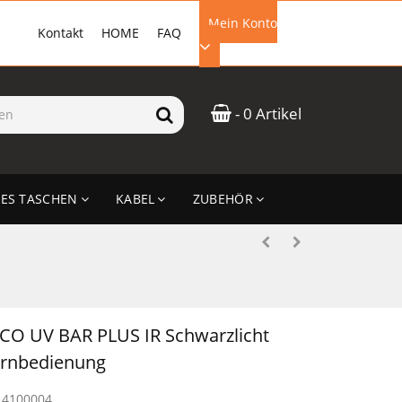
Mein Konto
Kontakt
HOME
FAQ
EMAIL-ADRESSE
- 0 Artikel
PASSWORT
ES TASCHEN
KABEL
ZUBEHÖR
ANMELDEN
CO UV BAR PLUS IR Schwarzlicht
ernbedienung
14100004