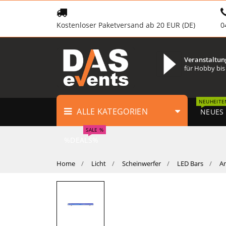
Kostenloser Paketversand ab 20 EUR (DE)
0
Veranstaltun
für Hobby bis
NEUHEITE
ALLE KATEGORIEN
NEUES
SALE %
%DEALS%
Home
Licht
Scheinwerfer
LED Bars
Am