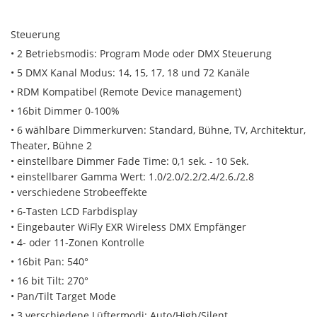
Steuerung
• 2 Betriebsmodis: Program Mode oder DMX Steuerung
• 5 DMX Kanal Modus: 14, 15, 17, 18 und 72 Kanäle
• RDM Kompatibel (Remote Device management)
• 16bit Dimmer 0-100%
• 6 wählbare Dimmerkurven: Standard, Bühne, TV, Architektur,
Theater, Bühne 2
• einstellbare Dimmer Fade Time: 0,1 sek. - 10 Sek.
• einstellbarer Gamma Wert: 1.0/2.0/2.2/2.4/2.6./2.8
• verschiedene Strobeeffekte
• 6-Tasten LCD Farbdisplay
• Eingebauter WiFly EXR Wireless DMX Empfänger
• 4- oder 11-Zonen Kontrolle
• 16bit Pan: 540°
• 16 bit Tilt: 270°
• Pan/Tilt Target Mode
• 3 verschiedene Lüftermodi: Auto/High/Silent