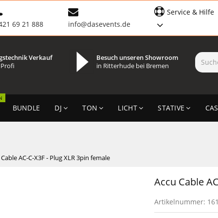
Service & Hilfe
421 69 21 888
info@dasevents.de
gstechnik Verkauf
Besuch unseren Showroom
 Profi
in Ritterhude bei Bremen
N
BUNDLE
DJ
TON
LICHT
STATIVE
CAS
 Cable AC-C-X3F - Plug XLR 3pin female
Accu Cable AC
Artikelnummer:
16