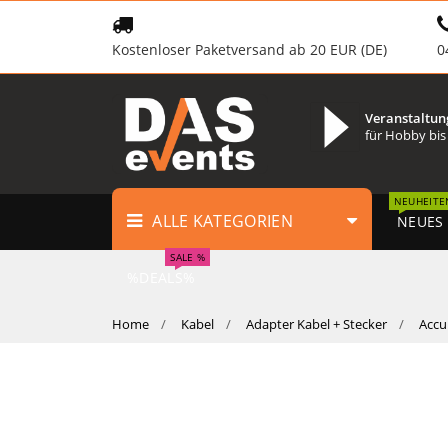
Kostenloser Paketversand ab 20 EUR (DE)
0
Veranstaltun
für Hobby bis
NEUHEITE
ALLE KATEGORIEN
NEUES
SALE %
%DEALS%
Home
Kabel
Adapter Kabel + Stecker
Accu