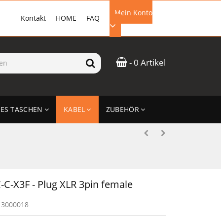
Mein Konto
Kontakt
HOME
FAQ
EMAIL-ADRESSE
- 0 Artikel
PASSWORT
ES TASCHEN
KABEL
ZUBEHÖR
ANMELDEN
-C-X3F - Plug XLR 3pin female
13000018