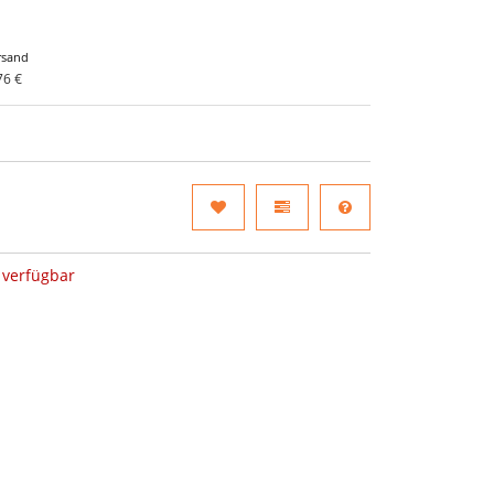
rsand
76 €
verfügbar