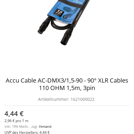
Accu Cable AC-DMX3/1,5-90 - 90° XLR Cables
110 OHM 1,5m, 3pin
Artikelnummer:
1621000022
4,44 €
2,96 € pro 1 m
inkl. 19% MwSt. , zzgl.
Versand
UVP des Herstellers
:
4,44 €