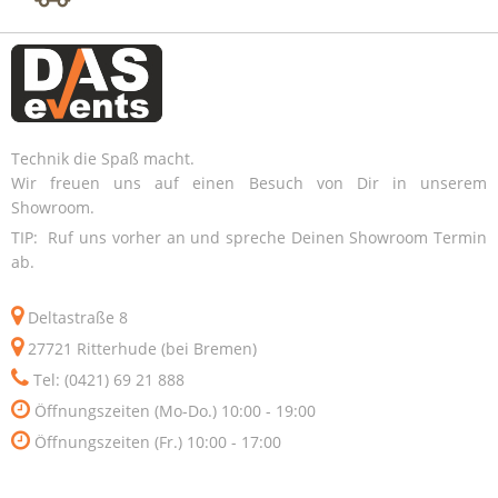
Technik die Spaß macht.
Wir freuen uns auf einen Besuch von Dir in unserem
Showroom.
TIP: Ruf uns vorher an und spreche Deinen Showroom Termin
ab.
Deltastraße 8
27721 Ritterhude (bei Bremen)
Tel: (0421) 69 21 888
Öffnungszeiten (Mo-Do.) 10:00 - 19:00
Öffnungszeiten (Fr.) 10:00 - 17:00