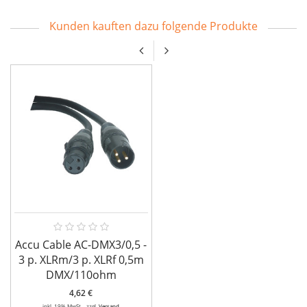
Kunden kauften dazu folgende Produkte
Accu Cable AC-DMX3/0,5 -
3 p. XLRm/3 p. XLRf 0,5m
DMX/110ohm
4,62 €
inkl. 19% MwSt. , zzgl.
Versand