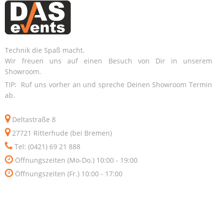
Technik die Spaß macht.
Wir freuen uns auf einen Besuch von Dir in unserem
Showroom.
TIP: Ruf uns vorher an und spreche Deinen Showroom Termin
ab.
Deltastraße 8
27721 Ritterhude (bei Bremen)
Tel: (0421) 69 21 888
Öffnungszeiten (Mo-Do.) 10:00 - 19:00
Öffnungszeiten (Fr.) 10:00 - 17:00