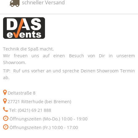
schneller Versand
Technik die Spaß macht.
Wir freuen uns auf einen Besuch von Dir in unserem
Showroom.
TIP: Ruf uns vorher an und spreche Deinen Showroom Termin
ab.
Deltastraße 8
27721 Ritterhude (bei Bremen)
Tel: (0421) 69 21 888
Öffnungszeiten (Mo-Do.) 10:00 - 19:00
Öffnungszeiten (Fr.) 10:00 - 17:00