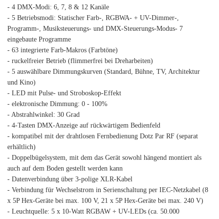
- 4 DMX-Modi: 6, 7, 8 & 12 Kanäle
- 5 Betriebsmodi: Statischer Farb-, RGBWA- + UV-Dimmer-,
Programm-, Musiksteuerungs- und DMX-Steuerungs-Modus- 7
eingebaute Programme
- 63 integrierte Farb-Makros (Farbtöne)
- ruckelfreier Betrieb (flimmerfrei bei Dreharbeiten)
- 5 auswählbare Dimmungskurven (Standard, Bühne, TV, Architektur
und Kino)
- LED mit Pulse- und Stroboskop-Effekt
- elektronische Dimmung: 0 - 100%
- Abstrahlwinkel: 30 Grad
- 4-Tasten DMX-Anzeige auf rückwärtigem Bedienfeld
- kompatibel mit der drahtlosen Fernbedienung Dotz Par RF (separat
erhältlich)
- Doppelbügelsystem, mit dem das Gerät sowohl hängend montiert als
auch auf dem Boden gestellt werden kann
- Datenverbindung über 3-polige XLR-Kabel
- Verbindung für Wechselstrom in Serienschaltung per IEC-Netzkabel (8
x 5P Hex-Geräte bei max. 100 V, 21 x 5P Hex-Geräte bei max. 240 V)
- Leuchtquelle: 5 x 10-Watt RGBAW + UV-LEDs (ca. 50.000