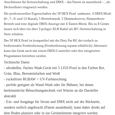
Anschlüssen für Serienschaltung und DMX – das Patent ist ausstehend – , als
Deckenfluter eingesetzt werden.
Die professionellen Eigenschaften der 5P HEX Pearl umfassen: 4 DMX-Modi
(6-, 7-, 8- und 12-Kanal), 5 Betriebsmodi, 5 Dimmerkurven, flimmerfreier
Betrieb und eine digitale DMX-Anzeige mit 4-Tasten-Menü. Bis zu 8 Geräte
lassen sich über ein über 3-poliges XLR-Kabel als IEC-Serienschaltung in
Serie schalten.
Der 5P HEX Pearl ist kompatibel mit der Dotz Par RF, der einfach zu
bedienenden Fernbedienung (Fernbedienung separat erhältlich). Alternativ
kann das Gerät auch mit einem DMX-Controller oder den integrierten
Programmen betrieben werden.
Technische Daten:
- ultrahelles, flaches Wash-Gerät mit 5 LED-Pixel in den Farben Rot,
Grün, Blau, Bernsteinfarben und Weiß
- ruckelfreie RGBAW + UV-Farbmischung
- perfekt geeignet als Wand-Wash oder für Bühnen, bei denen
herkömmliche Beleuchtungstechnik viel Wärme an die Darsteller
abstrahlt
- Ein- und Ausgänge für Strom und DMX nicht auf der Rückseite,
sondern seitlich angebracht (Patent ausstehend); kann daher direkt auf
dem Boden platziert oder in ein Gerüstelement integriert werden