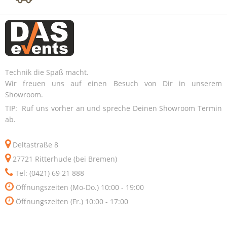
Technik die Spaß macht.
Wir freuen uns auf einen Besuch von Dir in unserem
Showroom.
TIP: Ruf uns vorher an und spreche Deinen Showroom Termin
ab.
Deltastraße 8
27721 Ritterhude (bei Bremen)
Tel: (0421) 69 21 888
Öffnungszeiten (Mo-Do.) 10:00 - 19:00
Öffnungszeiten (Fr.) 10:00 - 17:00