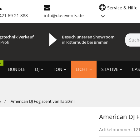
Service & Hilfe
421 69 21 888
info@dasevents.de
gstechnik Verkauf
Besuch unseren Showroom
 Profi
in Ritterhude bei Bremen
N
BUNDLE
DJ
TON
LICHT
STATIVE
CAS
e
American DJ Fog scent vanilla 20ml
American DJ F
Artikelnummer:
12