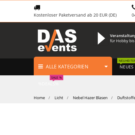
Kostenloser Paketversand ab 20 EUR (DE)
0
Veranstaltun
für Hobby bis
NEUHEITE
ALLE KATEGORIEN
NEUES
SALE %
%DEALS%
Home
Licht
Nebel Hazer Blasen
Duftstoff