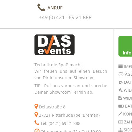
ANRUF
+49 (0) 421 - 69 21 888
Technik die Spaß macht.
IMP
Wir freuen uns auf einen Besuch
AG
von Dir in unserem Showroom.
DAT
TIP: Ruf uns vorher an und spreche
WID
Deinen Showroom Termin ab.
WID
BAT
Deltastraße 8
KON
27721 Ritterhude (bei Bremen)
ZAH
Tel: (0421) 69 21 888
SID
Öffnungszeiten (Mo-Do.) 10:00 -