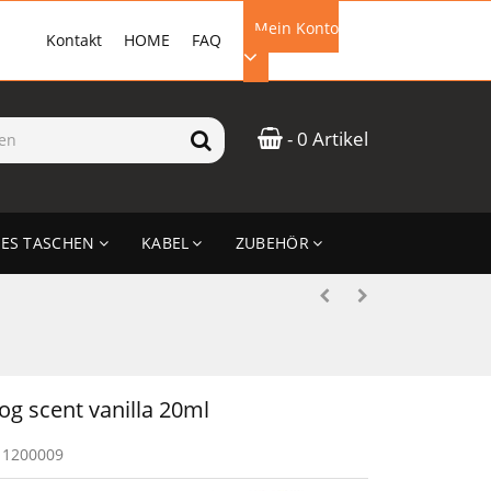
Mein Konto
Kontakt
HOME
FAQ
EMAIL-ADRESSE
- 0 Artikel
PASSWORT
ES TASCHEN
KABEL
ZUBEHÖR
ANMELDEN
og scent vanilla 20ml
11200009